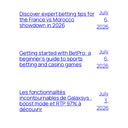
July
Discover expert betting tips for
6,
the France vs Morocco
showdown in 2026
2026
July
Getting started with BetPro: a
6,
beginner’s guide to sports
betting and casino games
2026
Les fonctionnalités
July
incontournables de Galaxsys :
3,
boost mode et RTP 97% à
2026
découvrir