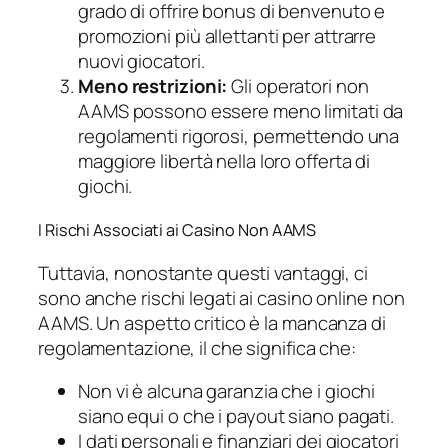
grado di offrire bonus di benvenuto e
promozioni più allettanti per attrarre
nuovi giocatori.
Meno restrizioni:
Gli operatori non
AAMS possono essere meno limitati da
regolamenti rigorosi, permettendo una
maggiore libertà nella loro offerta di
giochi.
I Rischi Associati ai Casino Non AAMS
Tuttavia, nonostante questi vantaggi, ci
sono anche rischi legati ai casino online non
AAMS. Un aspetto critico è la mancanza di
regolamentazione, il che significa che:
Non vi è alcuna garanzia che i giochi
siano equi o che i payout siano pagati.
I dati personali e finanziari dei giocatori