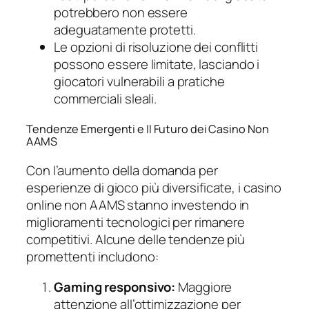
potrebbero non essere
adeguatamente protetti.
Le opzioni di risoluzione dei conflitti
possono essere limitate, lasciando i
giocatori vulnerabili a pratiche
commerciali sleali.
Tendenze Emergenti e Il Futuro dei Casino Non
AAMS
Con l’aumento della domanda per
esperienze di gioco più diversificate, i casino
online non AAMS stanno investendo in
miglioramenti tecnologici per rimanere
competitivi. Alcune delle tendenze più
promettenti includono:
Gaming responsivo:
Maggiore
attenzione all’ottimizzazione per