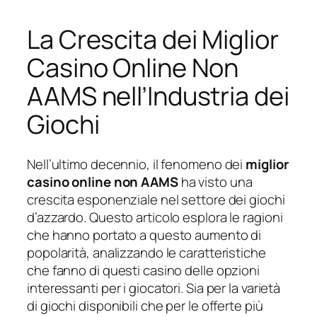
La Crescita dei Miglior
Casino Online Non
AAMS nell’Industria dei
Giochi
Nell’ultimo decennio, il fenomeno dei
miglior
casino online non AAMS
ha visto una
crescita esponenziale nel settore dei giochi
d’azzardo. Questo articolo esplora le ragioni
che hanno portato a questo aumento di
popolarità, analizzando le caratteristiche
che fanno di questi casino delle opzioni
interessanti per i giocatori. Sia per la varietà
di giochi disponibili che per le offerte più