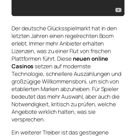
Der deutsche Glücksspielmarkt hat in den
letzten Jahren einen regelrechten Boom
erlebt. Immer mehr Anbieter erhalten
Lizenzen, was zu einer Flut von frischen
Plattformen führt. Diese
neuen online
Casinos
setzen auf modernste
Technologie, schnellere Auszahlungen und
großzügige Willkommensboni, um sich von
etablierten Marken abzuheben. Für Spieler
bedeutet das mehr Auswahl, aber auch die
Notwendigkeit, kritisch zu prüfen, welche
Angebote wirklich halten, was sie
versprechen.
Ein weiterer Treiber ist das gestiegene