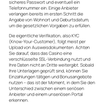
sicheres Passwort und eventuell ein
Telefon­nummer ein. Einige Anbieter
verlangen bereits im ersten Schritt die
Angabe von Wohnort und Geburtsdatum,
um die gesetzlichen Vorgaben zu erfüllen.
Die eigentliche Verifikation, also KYC
(Know‑Your‑Customer), folgt meist per
Upload von Ausweisdokumenten. Achten
Sie darauf, dass das Casino eine
verschlüsselte SSL‑Verbindung nutzt und
Ihre Daten nicht an Dritte weitergibt. Sobald
Ihre Unterlagen geprüft sind, können Sie
Einzahlungen tätigen und Bonusangebote
nutzen – das ist der Moment, in dem Sie den
Unterschied zwischen einem seriösen
Anbieter und einem unseriösen Portal
erkennen.