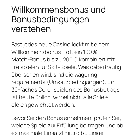
Willkommensbonus und
Bonusbedingungen
verstehen
Fast jedes neue Casino lockt mit einem
Willkommensbonus – oft ein 100 %
Match‑Bonus bis zu 200 €, kombiniert mit
Freispielen für Slot‑Spiele. Was dabei häufig
übersehen wird, sind die
wagering
requirements
(Umsatzbedingungen). Ein
30‑faches Durchspielen des Bonusbetrags
ist heute üblich, wobei nicht alle Spiele
gleich gewichtet werden.
Bevor Sie den Bonus annehmen, prüfen Sie,
welche Spiele zur Erfüllung beitragen und ob
es maximale Einsatzlimits gibt. Einige