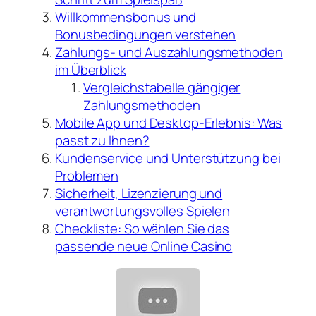
Willkommensbonus und
Bonusbedingungen verstehen
Zahlungs‑ und Auszahlungsmethoden
im Überblick
Vergleichstabelle gängiger
Zahlungsmethoden
Mobile App und Desktop‑Erlebnis: Was
passt zu Ihnen?
Kundenservice und Unterstützung bei
Problemen
Sicherheit, Lizenzierung und
verantwortungsvolles Spielen
Checkliste: So wählen Sie das
passende neue Online Casino