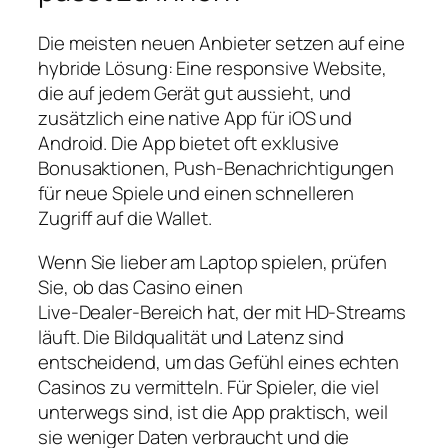
Die meisten neuen Anbieter setzen auf eine
hybride Lösung: Eine responsive Website,
die auf jedem Gerät gut aussieht, und
zusätzlich eine native App für iOS und
Android. Die App bietet oft exklusive
Bonusaktionen, Push‑Benachrichtigungen
für neue Spiele und einen schnelleren
Zugriff auf die Wallet.
Wenn Sie lieber am Laptop spielen, prüfen
Sie, ob das Casino einen
Live‑Dealer‑Bereich hat, der mit HD‑Streams
läuft. Die Bildqualität und Latenz sind
entscheidend, um das Gefühl eines echten
Casinos zu vermitteln. Für Spieler, die viel
unterwegs sind, ist die App praktisch, weil
sie weniger Daten verbraucht und die