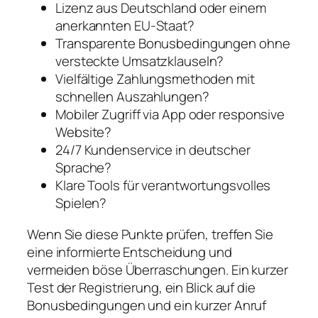
Lizenz aus Deutschland oder einem
anerkannten EU‑Staat?
Transparente Bonusbedingungen ohne
versteckte Umsatzklauseln?
Vielfältige Zahlungsmethoden mit
schnellen Auszahlungen?
Mobiler Zugriff via App oder responsive
Website?
24/7 Kundenservice in deutscher
Sprache?
Klare Tools für verantwortungsvolles
Spielen?
Wenn Sie diese Punkte prüfen, treffen Sie
eine informierte Entscheidung und
vermeiden böse Überraschungen. Ein kurzer
Test der Registrierung, ein Blick auf die
Bonusbedingungen und ein kurzer Anruf