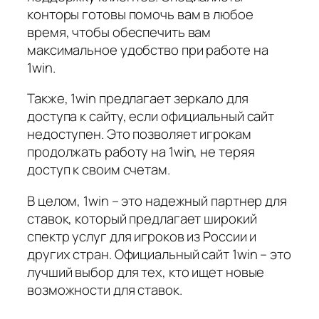
конторы готовы помочь вам в любое
время, чтобы обеспечить вам
максимальное удобство при работе на
1win.
Также, 1win предлагает зеркало для
доступа к сайту, если официальный сайт
недоступен. Это позволяет игрокам
продолжать работу на 1win, не теряя
доступ к своим счетам.
В целом, 1win – это надежный партнер для
ставок, который предлагает широкий
спектр услуг для игроков из России и
других стран. Официальный сайт 1win – это
лучший выбор для тех, кто ищет новые
возможности для ставок.