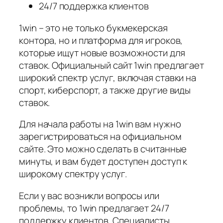
24/7 поддержка клиентов
1win – это не только букмекерская
контора, но и платформа для игроков,
которые ищут новые возможности для
ставок. Официальный сайт 1win предлагает
широкий спектр услуг, включая ставки на
спорт, киберспорт, а также другие виды
ставок.
Для начала работы на 1win вам нужно
зарегистрироваться на официальном
сайте. Это можно сделать в считанные
минуты, и вам будет доступен доступ к
широкому спектру услуг.
Если у вас возникли вопросы или
проблемы, то 1win предлагает 24/7
поддержку клиентов. Специалисты