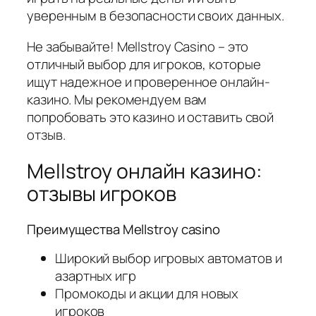
уверенным в безопасности своих данных.
Не забывайте! Mellstroy Casino – это
отличный выбор для игроков, которые
ищут надежное и проверенное онлайн-
казино. Мы рекомендуем вам
попробовать это казино и оставить свой
отзыв.
Мellstroy онлайн казино:
отзывы игроков
Преимущества Mellstroy casino
Широкий выбор игровых автоматов и
азартных игр
Промокоды и акции для новых
игроков