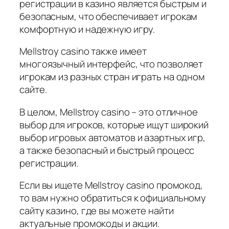
регистрации в казино является быстрым и
безопасным, что обеспечивает игрокам
комфортную и надежную игру.
Мellstroy casino также имеет
многоязычный интерфейс, что позволяет
игрокам из разных стран играть на одном
сайте.
В целом, Mellstroy casino – это отличное
выбор для игроков, которые ищут широкий
выбор игровых автоматов и азартных игр,
а также безопасный и быстрый процесс
регистрации.
Если вы ищете Mellstroy casino промокод,
то вам нужно обратиться к официальному
сайту казино, где вы можете найти
актуальные промокоды и акции.