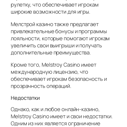
рулетку, что обеспечивает игрокам
широкие возможности для игры.
Мелстрой казино также предлагает
привлекательные бонусы и программы
лояльности, которые помогают игрокам
увеличить свои выигрыши и получать
дополнительные преимущества.
Кроме того, Melstroy Casino имеет
международную лицензию, что
обеспечивает игрокам безопасность и
прозрачность операций.
Недостатки
Однако, как и любое онлайн-казино,
Melstroy Casino имеет и свои недостатки.
Одним из них является ограничение