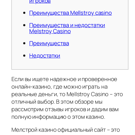
игроков
Преимущества Mellstroy casino
Преимущества и недостатки
Melstroy Casino
Преимущества
Недостатки
Если вы ищете надежное и проверенное
онлайн-казино, где можно играть на
реальные деньги, то Mellstroy Casino – это
отличный выбор. В этом обзоре мы
рассмотрим отзывы игроков и дадим вам
полную информацию о этом казино.
Мелстрой казино официальный сайт – это