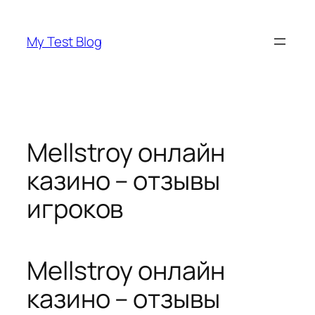
Skip
to
My Test Blog
content
Mellstroy онлайн
казино – отзывы
игроков
Mellstroy онлайн
казино – отзывы