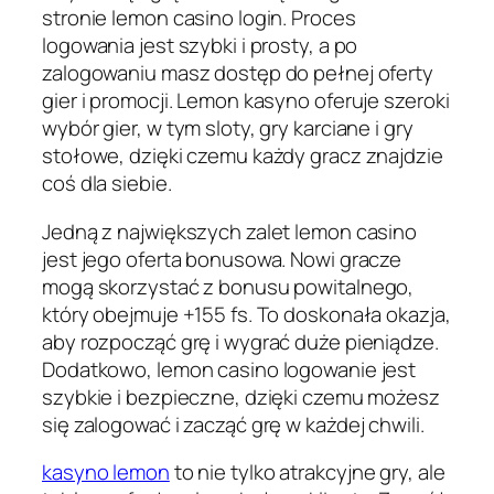
stronie lemon casino login. Proces
logowania jest szybki i prosty, a po
zalogowaniu masz dostęp do pełnej oferty
gier i promocji. Lemon kasyno oferuje szeroki
wybór gier, w tym sloty, gry karciane i gry
stołowe, dzięki czemu każdy gracz znajdzie
coś dla siebie.
Jedną z największych zalet lemon casino
jest jego oferta bonusowa. Nowi gracze
mogą skorzystać z bonusu powitalnego,
który obejmuje +155 fs. To doskonała okazja,
aby rozpocząć grę i wygrać duże pieniądze.
Dodatkowo, lemon casino logowanie jest
szybkie i bezpieczne, dzięki czemu możesz
się zalogować i zacząć grę w każdej chwili.
kasyno lemon
to nie tylko atrakcyjne gry, ale