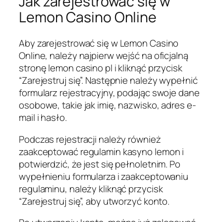
Jak zarejestrować się w
Lemon Casino Online
Aby zarejestrować się w Lemon Casino
Online, należy najpierw wejść na oficjalną
stronę lemon casino pl i kliknąć przycisk
“Zarejestruj się”. Następnie należy wypełnić
formularz rejestracyjny, podając swoje dane
osobowe, takie jak imię, nazwisko, adres e-
mail i hasło.
Podczas rejestracji należy również
zaakceptować regulamin kasyno lemon i
potwierdzić, że jest się pełnoletnim. Po
wypełnieniu formularza i zaakceptowaniu
regulaminu, należy kliknąć przycisk
“Zarejestruj się”, aby utworzyć konto.