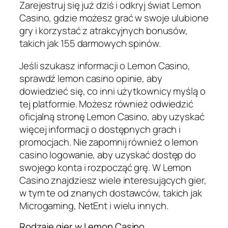
Zarejestruj się już dziś i odkryj świat Lemon
Casino, gdzie możesz grać w swoje ulubione
gry i korzystać z atrakcyjnych bonusów,
takich jak 155 darmowych spinów.
Jeśli szukasz informacji o Lemon Casino,
sprawdź lemon casino opinie, aby
dowiedzieć się, co inni użytkownicy myślą o
tej platformie. Możesz również odwiedzić
oficjalną stronę Lemon Casino, aby uzyskać
więcej informacji o dostępnych grach i
promocjach. Nie zapomnij również o lemon
casino logowanie, aby uzyskać dostęp do
swojego konta i rozpocząć grę. W Lemon
Casino znajdziesz wiele interesujących gier,
w tym te od znanych dostawców, takich jak
Microgaming, NetEnt i wielu innych.
Rodzaje gier w Lemon Casino