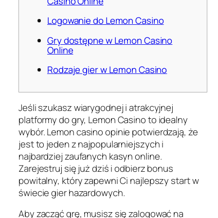
Casino Online
Logowanie do Lemon Casino
Gry dostępne w Lemon Casino
Online
Rodzaje gier w Lemon Casino
Jeśli szukasz wiarygodnej i atrakcyjnej
platformy do gry, Lemon Casino to idealny
wybór. Lemon casino opinie potwierdzają, że
jest to jeden z najpopularniejszych i
najbardziej zaufanych kasyn online.
Zarejestruj się już dziś i odbierz bonus
powitalny, który zapewni Ci najlepszy start w
świecie gier hazardowych.
Aby zacząć grę, musisz się zalogować na