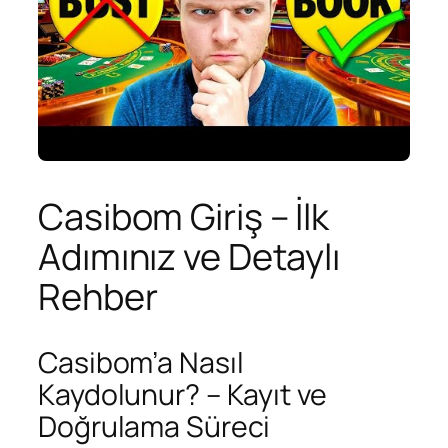
Casibom Giriş – İlk
Adımınız ve Detaylı
Rehber
Casibom’a Nasıl
Kaydolunur? – Kayıt ve
Doğrulama Süreci