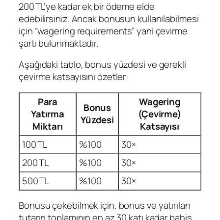
200 TL’ye kadar ek bir ödeme elde
edebilirsiniz. Ancak bonusun kullanılabilmesi
için “wagering requirements” yani çevirme
şartı bulunmaktadır.
Aşağıdaki tablo, bonus yüzdesi ve gerekli
çevirme katsayısını özetler:
Para
Wagering
Bonus
Yatırma
(Çevirme)
Yüzdesi
Miktarı
Katsayısı
100 TL
%100
30×
200 TL
%100
30×
500 TL
%100
30×
Bonusu çekebilmek için, bonus ve yatırılan
tutarın toplamının en az 30 katı kadar bahis