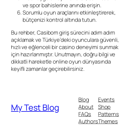
ve spor bahislerine anında erişin.
Sorumlu oyun araçlarını etkinleştirerek,
bütçenizi kontrol altında tutun.
Bu rehber, Casibom giriş sürecini adım adım
açıklamak ve Türkiye’deki oyunculara güvenli,
hızlı ve eğlenceli bir casino deneyimi sunmak
için hazırlanmıştır. Unutmayın, doğru bilgi ve
dikkatli hareketle online oyun dünyasında
keyifli zamanlar geçirebilirsiniz.
Blog
Events
My Test Blog
About
Shop
FAQs
Patterns
Authors
Themes