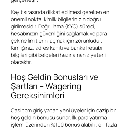
Kayıt sırasında dikkat edilmesi gereken en
önemli nokta, kimlik bilgilerinizin doğru
girilmesidir. Doğrulama (KYC) süreci,
hesabınızın güvenliğini sağlamak ve para
çekme limitlerini açmak için zorunludur.
Kimliğiniz, adres kanıtı ve banka hesabı
bilgileri gibi belgeleri hazırlamanız yeterli
olacaktır.
Hoş Geldin Bonusları ve
Şartları – Wagering
Gereksinimleri
Casibom giriş yapan yeni üyeler için cazip bir
hoş geldin bonusu sunar. İlk para yatırma
işlemi üzerinden %100 bonus alabilir, en fazla