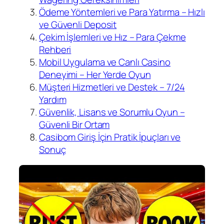
Ödeme Yöntemleri ve Para Yatırma – Hızlı
ve Güvenli Deposit
Çekim İşlemleri ve Hız – Para Çekme
Rehberi
Mobil Uygulama ve Canlı Casino
Deneyimi – Her Yerde Oyun
Müşteri Hizmetleri ve Destek – 7/24
Yardım
Güvenlik, Lisans ve Sorumlu Oyun –
Güvenli Bir Ortam
Casibom Giriş İçin Pratik İpuçları ve
Sonuç