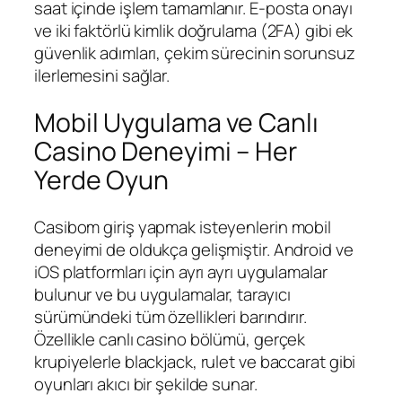
saat içinde işlem tamamlanır. E‑posta onayı
ve iki faktörlü kimlik doğrulama (2FA) gibi ek
güvenlik adımları, çekim sürecinin sorunsuz
ilerlemesini sağlar.
Mobil Uygulama ve Canlı
Casino Deneyimi – Her
Yerde Oyun
Casibom giriş yapmak isteyenlerin mobil
deneyimi de oldukça gelişmiştir. Android ve
iOS platformları için ayrı ayrı uygulamalar
bulunur ve bu uygulamalar, tarayıcı
sürümündeki tüm özellikleri barındırır.
Özellikle canlı casino bölümü, gerçek
krupiyelerle blackjack, rulet ve baccarat gibi
oyunları akıcı bir şekilde sunar.