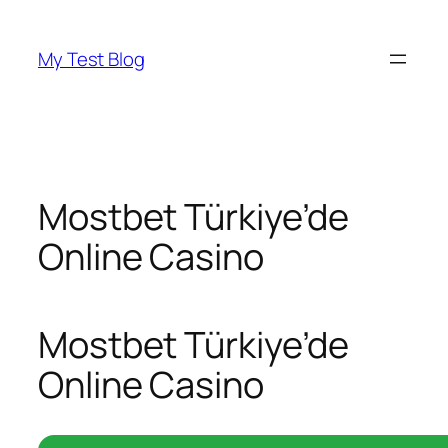
Skip
to
My Test Blog
content
Mostbet Türkiye’de
Online Casino
Mostbet Türkiye’de
Online Casino