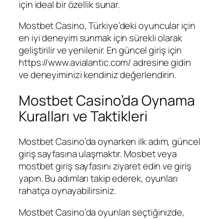
için ideal bir özellik sunar.
Mostbet Casino, Türkiye’deki oyuncular için
en iyi deneyim sunmak için sürekli olarak
geliştirilir ve yenilenir. En güncel giriş için
https://www.avialantic.com/ adresine gidin
ve deneyiminizi kendiniz değerlendirin.
Mostbet Casino’da Oynama
Kuralları ve Taktikleri
Mostbet Casino’da oynarken ilk adım, güncel
giriş sayfasına ulaşmaktır. Mosbet veya
mostbet giriş sayfasını ziyaret edin ve giriş
yapın. Bu adımları takip ederek, oyunları
rahatça oynayabilirsiniz.
Mostbet Casino’da oyunları seçtiğinizde,