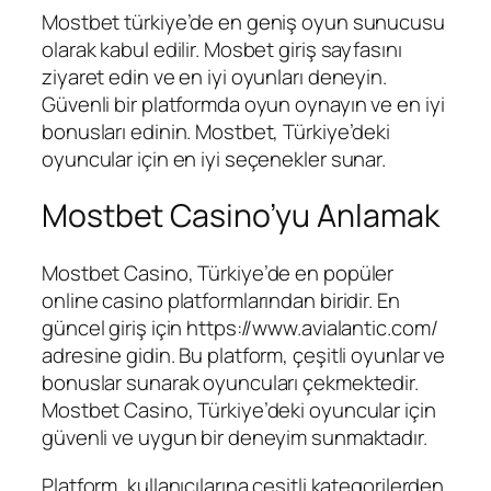
Mostbet türkiye’de en geniş oyun sunucusu
olarak kabul edilir. Mosbet giriş sayfasını
ziyaret edin ve en iyi oyunları deneyin.
Güvenli bir platformda oyun oynayın ve en iyi
bonusları edinin. Mostbet, Türkiye’deki
oyuncular için en iyi seçenekler sunar.
Mostbet Casino’yu Anlamak
Mostbet Casino, Türkiye’de en popüler
online casino platformlarından biridir. En
güncel giriş için https://www.avialantic.com/
adresine gidin. Bu platform, çeşitli oyunlar ve
bonuslar sunarak oyuncuları çekmektedir.
Mostbet Casino, Türkiye’deki oyuncular için
güvenli ve uygun bir deneyim sunmaktadır.
Platform, kullanıcılarına çeşitli kategorilerden