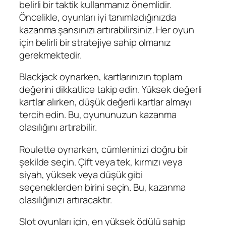
belirli bir taktik kullanmanız önemlidir.
Öncelikle, oyunları iyi tanımladığınızda
kazanma şansınızı artırabilirsiniz. Her oyun
için belirli bir stratejiye sahip olmanız
gerekmektedir.
Blackjack oynarken, kartlarınızın toplam
değerini dikkatlice takip edin. Yüksek değerli
kartlar alırken, düşük değerli kartlar almayı
tercih edin. Bu, oyununuzun kazanma
olasılığını artırabilir.
Roulette oynarken, cümleninizi doğru bir
şekilde seçin. Çift veya tek, kırmızı veya
siyah, yüksek veya düşük gibi
seçeneklerden birini seçin. Bu, kazanma
olasılığınızı artıracaktır.
Slot oyunları için, en yüksek ödülü sahip