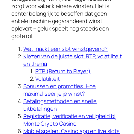
zorgt voor vaker kleinere winsten. Het is
echter belangrijk te beseffen dat geen
enkele machine gegarandeerd winst
oplevert – geluk speelt nog steeds een
grote rol.
Wat maakt een slot winstgevend?
Kiezen van de juiste slot: RTP, volatiliteit
en thema
RTP (Return to Player)
Volatiliteit
Bonussen en promoties: Hoe
maximaliseer je je winst?
Betalingsmethoden en snelle
uitbetalingen
Registratie, verificatie en veiligheid bij
Monte Crypto Casino
Mobiel spelen: Casino app en live slots