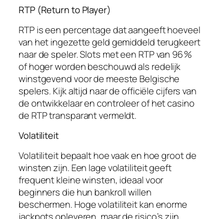
RTP (Return to Player)
RTP is een percentage dat aangeeft hoeveel
van het ingezette geld gemiddeld terugkeert
naar de speler. Slots met een RTP van 96 %
of hoger worden beschouwd als redelijk
winstgevend voor de meeste Belgische
spelers. Kijk altijd naar de officiële cijfers van
de ontwikkelaar en controleer of het casino
de RTP transparant vermeldt.
Volatiliteit
Volatiliteit bepaalt hoe vaak en hoe groot de
winsten zijn. Een lage volatiliteit geeft
frequent kleine winsten, ideaal voor
beginners die hun bankroll willen
beschermen. Hoge volatiliteit kan enorme
jackpots opleveren, maar de risico’s zijn