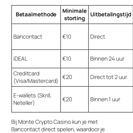
Minimale
Betaalmethode
Uitbetalingstijd
storting
Bancontact
€10
Direct
iDEAL
€10
Binnen 24 uur
Creditcard
€20
Direct tot 2 uur
(Visa/Mastercard)
E-wallets (Skrill,
€20
Binnen 1 uur
Neteller)
Bij Monte Crypto Casino kun je met
Bancontact direct spelen, waardoor je