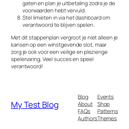
gaten en plan je uitbetaling zodra je de
voorwaarden hebt vervuld.
Stel limieten in via het dashboard om
verantwoord te blijven spelen.
Met dit stappenplan vergroot je niet alleen je
kansen op een winstgevende slot, maar
zorg je ook voor een veilige en plezierige
spelervaring. Veel succes en speel
verantwoord!
Blog
Events
My Test Blog
About
Shop
FAQs
Patterns
Authors
Themes