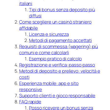
italiani
Tipi di bonus senza deposito più
diffusi
Come scegliere un casinò straniero
affidabile
Licenza e sicurezza
Metodi di pagamento accettati
Requisiti di scommessa (wagering) più
comuni e come calcolarli
Esempio pratico di calcolo
Registrazione e verifica: passo passo
Metodi di deposito e prelievo: velocità e
costi
Esperienza mobile: app e sito
responsive
Supporto clienti e gioco responsabile
FAQ rapide
Posso ricevere un bonus senza