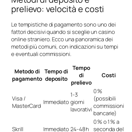
prelievo: velocità e costi
Le tempistiche di pagamento sono uno dei
fattori decisivi quando si sceglie un casino
online straniero. Ecco una panoramica dei
metodi più comuni, con indicazioni su tempi
e eventuali commissioni.
Tempo
Metodo di
Tempo di
di
Costi
pagamento
deposito
prelievo
0 %
1‑3
Visa /
(possibili
Immediato
giorni
MasterCard
commissioni
lavorativi
bancarie)
0 % o 1 % a
Skrill
Immediato
24‑48 h
seconda del