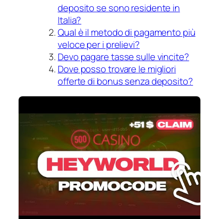
deposito se sono residente in
Italia?
Qual è il metodo di pagamento più
veloce per i prelievi?
Devo pagare tasse sulle vincite?
Dove posso trovare le migliori
offerte di bonus senza deposito?