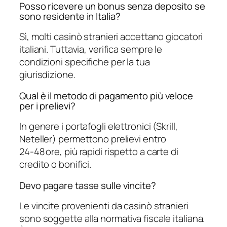
Posso ricevere un bonus senza deposito se
sono residente in Italia?
Sì, molti casinò stranieri accettano giocatori
italiani. Tuttavia, verifica sempre le
condizioni specifiche per la tua
giurisdizione.
Qual è il metodo di pagamento più veloce
per i prelievi?
In genere i portafogli elettronici (Skrill,
Neteller) permettono prelievi entro
24‑48 ore, più rapidi rispetto a carte di
credito o bonifici.
Devo pagare tasse sulle vincite?
Le vincite provenienti da casinò stranieri
sono soggette alla normativa fiscale italiana.