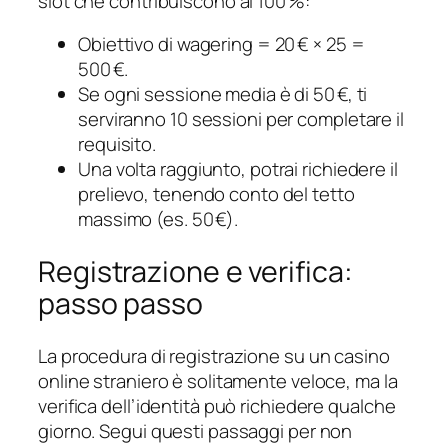
slot che contribuiscono al 100 %:
Obiettivo di wagering = 20 € × 25 =
500 €.
Se ogni sessione media è di 50 €, ti
serviranno 10 sessioni per completare il
requisito.
Una volta raggiunto, potrai richiedere il
prelievo, tenendo conto del tetto
massimo (es. 50 €).
Registrazione e verifica:
passo passo
La procedura di registrazione su un casino
online straniero è solitamente veloce, ma la
verifica dell’identità può richiedere qualche
giorno. Segui questi passaggi per non