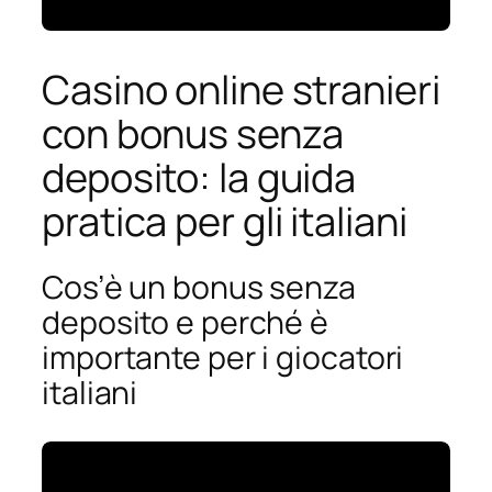
Casino online stranieri
con bonus senza
deposito: la guida
pratica per gli italiani
Cos’è un bonus senza
deposito e perché è
importante per i giocatori
italiani