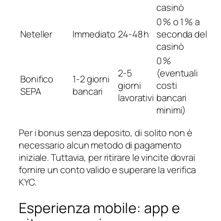
casinò
0 % o 1 % a
Neteller
Immediato
24‑48 h
seconda del
casinò
0 %
2‑5
(eventuali
Bonifico
1‑2 giorni
giorni
costi
SEPA
bancari
lavorativi
bancari
minimi)
Per i bonus senza deposito, di solito non è
necessario alcun metodo di pagamento
iniziale. Tuttavia, per ritirare le vincite dovrai
fornire un conto valido e superare la verifica
KYC.
Esperienza mobile: app e