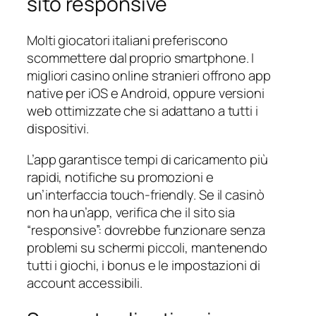
sito responsive
Molti giocatori italiani preferiscono
scommettere dal proprio smartphone. I
migliori casino online stranieri offrono app
native per iOS e Android, oppure versioni
web ottimizzate che si adattano a tutti i
dispositivi.
L’app garantisce tempi di caricamento più
rapidi, notifiche su promozioni e
un’interfaccia touch‑friendly. Se il casinò
non ha un’app, verifica che il sito sia
“responsive”: dovrebbe funzionare senza
problemi su schermi piccoli, mantenendo
tutti i giochi, i bonus e le impostazioni di
account accessibili.