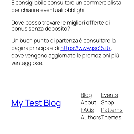
È consigliabile consultare un commercialista
per chiarire eventuali obblighi.
Dove posso trovare le migliori offerte di
bonus senza deposito?
Un buon punto di partenza è consultare la
pagina principale di
https://www.jsc15.it/
,
dove vengono aggiornate le promozioni più
vantaggiose.
Blog
Events
My Test Blog
About
Shop
FAQs
Patterns
Authors
Themes