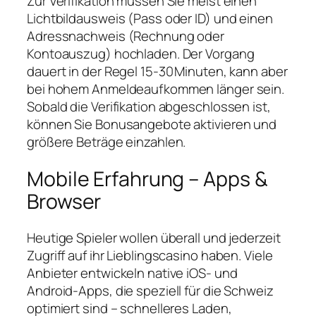
Zur Verifikation müssen Sie meist einen
Lichtbildausweis (Pass oder ID) und einen
Adressnachweis (Rechnung oder
Kontoauszug) hochladen. Der Vorgang
dauert in der Regel 15‑30 Minuten, kann aber
bei hohem Anmeldeaufkommen länger sein.
Sobald die Verifikation abgeschlossen ist,
können Sie Bonusangebote aktivieren und
größere Beträge einzahlen.
Mobile Erfahrung – Apps &
Browser
Heutige Spieler wollen überall und jederzeit
Zugriff auf ihr Lieblingscasino haben. Viele
Anbieter entwickeln native iOS‑ und
Android‑Apps, die speziell für die Schweiz
optimiert sind – schnelleres Laden,