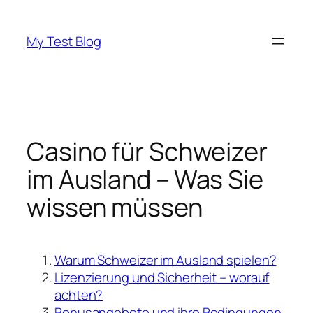
Skip
to
My Test Blog
content
Casino für Schweizer
im Ausland – Was Sie
wissen müssen
Warum Schweizer im Ausland spielen?
Lizenzierung und Sicherheit – worauf
achten?
Bonusangebote und ihre Bedingungen