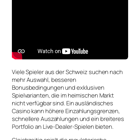
Viele Spieler aus der Schweiz suchen nach
mehr Auswahl, besseren
Bonusbedingungen und exklusiven
Spielvarianten, die im heimischen Markt
nicht verfügbar sind. Ein ausländisches
Casino kann höhere Einzahlungsgrenzen,
schnellere Auszahlungen und ein breiteres
Portfolio an Live‑Dealer‑Spielen bieten.