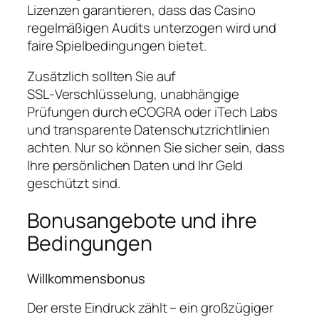
Lizenzen garantieren, dass das Casino
regelmäßigen Audits unterzogen wird und
faire Spielbedingungen bietet.
Zusätzlich sollten Sie auf
SSL‑Verschlüsselung, unabhängige
Prüfungen durch eCOGRA oder iTech Labs
und transparente Datenschutzrichtlinien
achten. Nur so können Sie sicher sein, dass
Ihre persönlichen Daten und Ihr Geld
geschützt sind.
Bonusangebote und ihre
Bedingungen
Willkommensbonus
Der erste Eindruck zählt – ein großzügiger