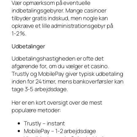
Vær opmærksom på eventuelle
indbetalingsgebyrer. Mange casinoer
tilbyder gratis indskud, men nogle kan
opkræve et lille administrationsgebyr på
1‑2 %.
Udbetalinger
Udbetalingshastigheden er ofte det
afgørende for, om du vælger et casino.
Trustly og MobilePay giver typisk udbetaling
inden for 24 timer, mens bankoverførsler kan
tage 3‑5 arbejdsdage.
Her er en kort oversigt over de mest
populære metoder:
Trustly – instant
MobilePay – 1‑2 arbejdsdage