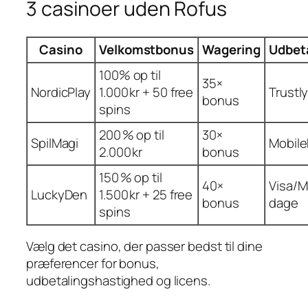
3 casinoer uden Rofus
Casino
Velkomstbonus
Wagering
Udbet
100% op til
35×
NordicPlay
1.000 kr + 50 free
Trustly
bonus
spins
200 % op til
30×
SpilMagi
Mobile
2.000 kr
bonus
150 % op til
40×
Visa/M
LuckyDen
1.500 kr + 25 free
bonus
dage
spins
Vælg det casino, der passer bedst til dine
præferencer for bonus,
udbetalingshastighed og licens.