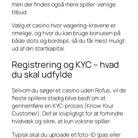
men der findes også mere spiller‑venlige
tilbud.
Vælg et casino hvor wagering‑kravene er
rimelige, og hvor du kan bruge bonusen på
både slots og bordspil, så du får mest muligt
ud af din startkapital.
Registrering og KYC – hvad
du skal udfylde
Selvom du søger et casino uden Rofus, vil de
fleste spillere stadig blive bedt om at
gennemføre en KYC‑proces (Know Your
Customer). Det er lovpligtigt for at forhindre
hvidvask og sikre, at kun voksne spiller.
Typisk skal du uploade et foto‑ID (pas eller