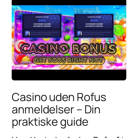
Casino uden Rofus
anmeldelser – Din
praktiske guide