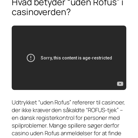
Hvad betyder “uden Rofus” i
casinoverden?
Udtrykket “uden Rofus” refererer til casinoer,
der ikke kræver den såkaldte “ROFUS‑tjek” –
en dansk registerkontrol for personer med
spilproblemer. Mange spillere søger derfor
casino uden Rofus anmeldelser for at finde