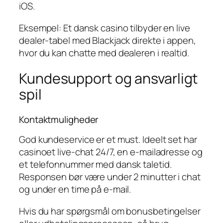
iOS.
Eksempel: Et dansk casino tilbyder en live
dealer‑tabel med Blackjack direkte i appen,
hvor du kan chatte med dealeren i realtid.
Kundesupport og ansvarligt
spil
Kontaktmuligheder
God kundeservice er et must. Ideelt set har
casinoet live‑chat 24/7, en e‑mailadresse og
et telefonnummer med dansk taletid.
Responsen bør være under 2 minutter i chat
og under en time på e‑mail.
Hvis du har spørgsmål om bonusbetingelser