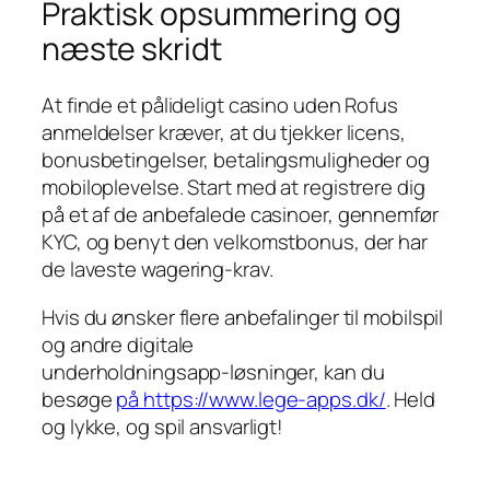
Praktisk opsummering og
næste skridt
At finde et pålideligt casino uden Rofus
anmeldelser kræver, at du tjekker licens,
bonusbetingelser, betalingsmuligheder og
mobiloplevelse. Start med at registrere dig
på et af de anbefalede casinoer, gennemfør
KYC, og benyt den velkomstbonus, der har
de laveste wagering‑krav.
Hvis du ønsker flere anbefalinger til mobilspil
og andre digitale
underholdningsapp‑løsninger, kan du
besøge
på https://www.lege-apps.dk/
. Held
og lykke, og spil ansvarligt!