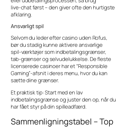
eller udbetalingsprocessen, så brug
live‑chat først – den giver ofte den hurtigste
afklaring.
Ansvarligt spil
Selvom du leder efter casino uden Rofus,
bør du stadig kunne aktivere ansvarlige
spil‑værktøjer som indbetalingsgrænser,
tab‑grænser og selvudelukkelse. De fleste
licenserede casinoer har et “Responsible
Gaming”-afsnit i deres menu, hvor du kan
sætte dine grænser.
Et praktisk tip: Start med en lav
indbetalingsgrænse og juster den op, når du
har fået styr på din spilleadfærd.
Sammenligningstabel – Top