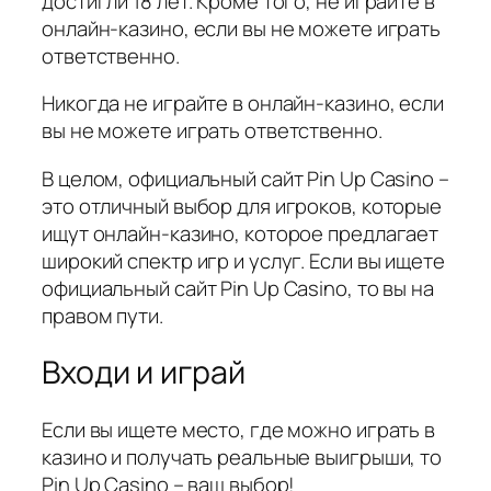
достигли 18 лет. Кроме того, не играйте в
онлайн-казино, если вы не можете играть
ответственно.
Никогда не играйте в онлайн-казино, если
вы не можете играть ответственно.
В целом, официальный сайт Pin Up Casino –
это отличный выбор для игроков, которые
ищут онлайн-казино, которое предлагает
широкий спектр игр и услуг. Если вы ищете
официальный сайт Pin Up Casino, то вы на
правом пути.
Входи и играй
Если вы ищете место, где можно играть в
казино и получать реальные выигрыши, то
Pin Up Casino – ваш выбор!