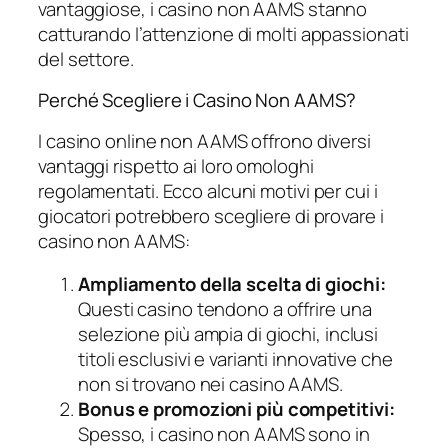
vantaggiose, i casino non AAMS stanno
catturando l’attenzione di molti appassionati
del settore.
Perché Scegliere i Casino Non AAMS?
I casino online non AAMS offrono diversi
vantaggi rispetto ai loro omologhi
regolamentati. Ecco alcuni motivi per cui i
giocatori potrebbero scegliere di provare i
casino non AAMS:
Ampliamento della scelta di giochi:
Questi casino tendono a offrire una
selezione più ampia di giochi, inclusi
titoli esclusivi e varianti innovative che
non si trovano nei casino AAMS.
Bonus e promozioni più competitivi:
Spesso, i casino non AAMS sono in