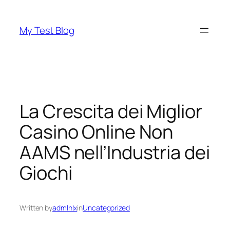
Skip
to
My Test Blog
content
La Crescita dei Miglior
Casino Online Non
AAMS nell’Industria dei
Giochi
Written by
admlnlx
in
Uncategorized