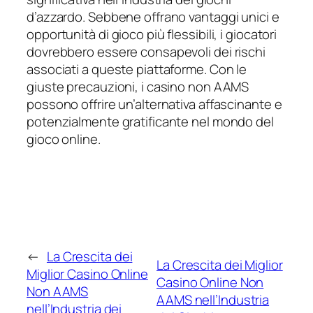
d’azzardo. Sebbene offrano vantaggi unici e
opportunità di gioco più flessibili, i giocatori
dovrebbero essere consapevoli dei rischi
associati a queste piattaforme. Con le
giuste precauzioni, i casino non AAMS
possono offrire un’alternativa affascinante e
potenzialmente gratificante nel mondo del
gioco online.
←
La Crescita dei
La Crescita dei Miglior
Miglior Casino Online
Casino Online Non
Non AAMS
AAMS nell’Industria
nell’Industria dei