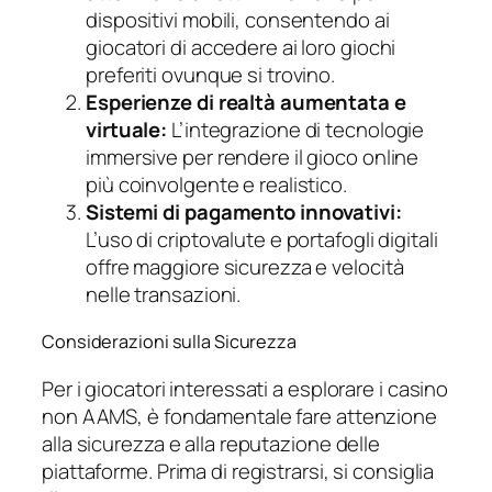
dispositivi mobili, consentendo ai
giocatori di accedere ai loro giochi
preferiti ovunque si trovino.
Esperienze di realtà aumentata e
virtuale:
L’integrazione di tecnologie
immersive per rendere il gioco online
più coinvolgente e realistico.
Sistemi di pagamento innovativi:
L’uso di criptovalute e portafogli digitali
offre maggiore sicurezza e velocità
nelle transazioni.
Considerazioni sulla Sicurezza
Per i giocatori interessati a esplorare i casino
non AAMS, è fondamentale fare attenzione
alla sicurezza e alla reputazione delle
piattaforme. Prima di registrarsi, si consiglia