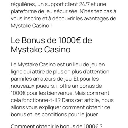
régulières, un support client 24/7 et une
plateforme de jeu sécurisée. N’hésitez pas à
vous inscrire et à découvrir les avantages de
Mystake Casino !
Le Bonus de 1000€ de
Mystake Casino
Le Mystake Casino est un lieu de jeu en
ligne qui attire de plus en plus d’attention
parmi les amateurs de jeu. Et pour les
nouveaux joueurs, il offre un bonus de
1000€ pour les bienvenue. Mais comment
cela fonctionne-t-il ? Dans cet article, nous
allons vous expliquer comment obtenir ce
bonus et les conditions pour le jouer.
Comment obtenir le bonus de 1000€ ?