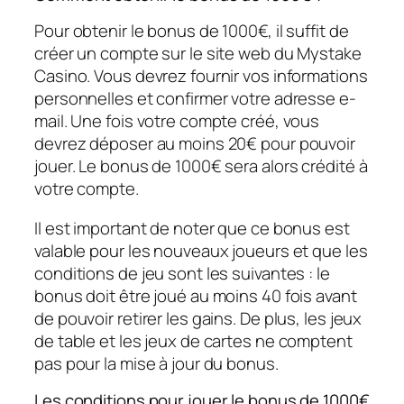
Pour obtenir le bonus de 1000€, il suffit de
créer un compte sur le site web du Mystake
Casino. Vous devrez fournir vos informations
personnelles et confirmer votre adresse e-
mail. Une fois votre compte créé, vous
devrez déposer au moins 20€ pour pouvoir
jouer. Le bonus de 1000€ sera alors crédité à
votre compte.
Il est important de noter que ce bonus est
valable pour les nouveaux joueurs et que les
conditions de jeu sont les suivantes : le
bonus doit être joué au moins 40 fois avant
de pouvoir retirer les gains. De plus, les jeux
de table et les jeux de cartes ne comptent
pas pour la mise à jour du bonus.
Les conditions pour jouer le bonus de 1000€