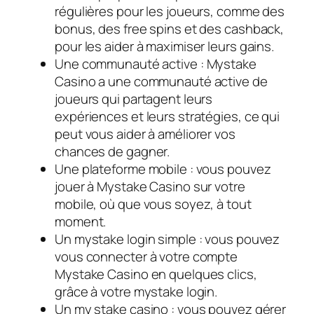
régulières pour les joueurs, comme des
bonus, des free spins et des cashback,
pour les aider à maximiser leurs gains.
Une communauté active : Mystake
Casino a une communauté active de
joueurs qui partagent leurs
expériences et leurs stratégies, ce qui
peut vous aider à améliorer vos
chances de gagner.
Une plateforme mobile : vous pouvez
jouer à Mystake Casino sur votre
mobile, où que vous soyez, à tout
moment.
Un mystake login simple : vous pouvez
vous connecter à votre compte
Mystake Casino en quelques clics,
grâce à votre mystake login.
Un my stake casino : vous pouvez gérer