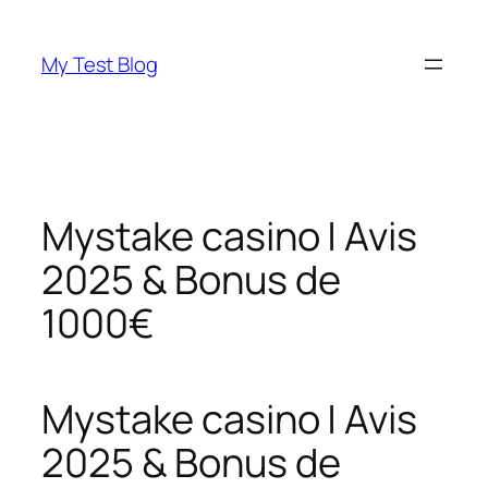
Skip
to
My Test Blog
content
Mystake casino | Avis
2025 & Bonus de
1000€
Mystake casino | Avis
2025 & Bonus de