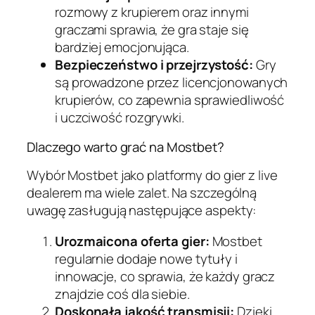
rozmowy z krupierem oraz innymi
graczami sprawia, że gra staje się
bardziej emocjonująca.
Bezpieczeństwo i przejrzystość:
Gry
są prowadzone przez licencjonowanych
krupierów, co zapewnia sprawiedliwość
i uczciwość rozgrywki.
Dlaczego warto grać na Mostbet?
Wybór Mostbet jako platformy do gier z live
dealerem ma wiele zalet. Na szczególną
uwagę zasługują następujące aspekty:
Urozmaicona oferta gier:
Mostbet
regularnie dodaje nowe tytuły i
innowacje, co sprawia, że każdy gracz
znajdzie coś dla siebie.
Doskonała jakość transmisji:
Dzięki