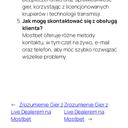
gier, korzystając z licencjonowanych
krupierów i technologii transmisji.
Jak mogę skontaktować się z obsługą
klienta?
Mostbet oferuje różne metody
kontaktu, w tym czat na żywo, e-mail
oraz telefon, aby móc szybko rozwiązać
wszelkie problemy.
←
Zrozumienie Gier z
Zrozumienie Gier z
Live Dealerem na
Live Dealerem na
Mostbet
Mostbet
→