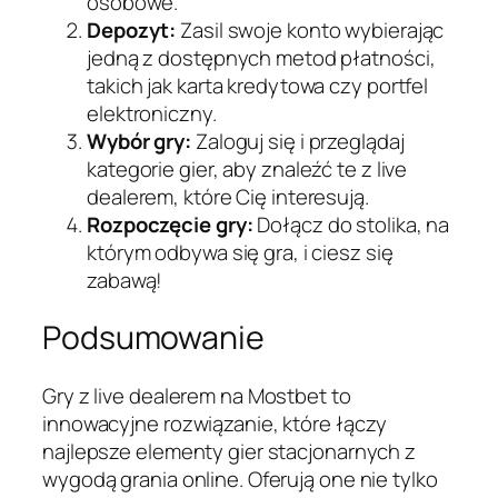
osobowe.
Depozyt:
Zasil swoje konto wybierając
jedną z dostępnych metod płatności,
takich jak karta kredytowa czy portfel
elektroniczny.
Wybór gry:
Zaloguj się i przeglądaj
kategorie gier, aby znaleźć te z live
dealerem, które Cię interesują.
Rozpoczęcie gry:
Dołącz do stolika, na
którym odbywa się gra, i ciesz się
zabawą!
Podsumowanie
Gry z live dealerem na Mostbet to
innowacyjne rozwiązanie, które łączy
najlepsze elementy gier stacjonarnych z
wygodą grania online. Oferują one nie tylko