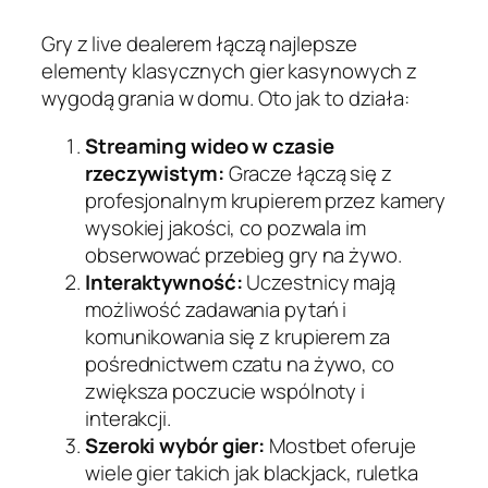
Gry z live dealerem łączą najlepsze
elementy klasycznych gier kasynowych z
wygodą grania w domu. Oto jak to działa:
Streaming wideo w czasie
rzeczywistym:
Gracze łączą się z
profesjonalnym krupierem przez kamery
wysokiej jakości, co pozwala im
obserwować przebieg gry na żywo.
Interaktywność:
Uczestnicy mają
możliwość zadawania pytań i
komunikowania się z krupierem za
pośrednictwem czatu na żywo, co
zwiększa poczucie wspólnoty i
interakcji.
Szeroki wybór gier:
Mostbet oferuje
wiele gier takich jak blackjack, ruletka