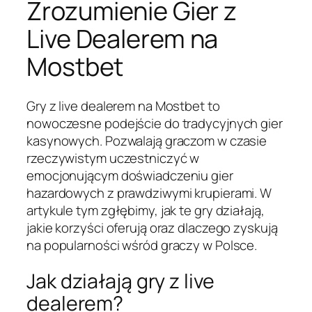
Zrozumienie Gier z
Live Dealerem na
Mostbet
Gry z live dealerem na Mostbet to
nowoczesne podejście do tradycyjnych gier
kasynowych. Pozwalają graczom w czasie
rzeczywistym uczestniczyć w
emocjonującym doświadczeniu gier
hazardowych z prawdziwymi krupierami. W
artykule tym zgłębimy, jak te gry działają,
jakie korzyści oferują oraz dlaczego zyskują
na popularności wśród graczy w Polsce.
Jak działają gry z live
dealerem?