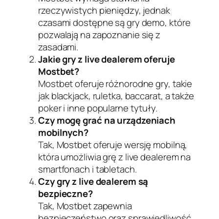
rzeczywistych pieniędzy, jednak
czasami dostępne są gry demo, które
pozwalają na zapoznanie się z
zasadami.
Jakie gry z live dealerem oferuje
Mostbet?
Mostbet oferuje różnorodne gry, takie
jak blackjack, ruletka, baccarat, a także
poker i inne popularne tytuły.
Czy mogę grać na urządzeniach
mobilnych?
Tak, Mostbet oferuje wersję mobilną,
która umożliwia grę z live dealerem na
smartfonach i tabletach.
Czy gry z live dealerem są
bezpieczne?
Tak, Mostbet zapewnia
bezpieczeństwo oraz sprawiedliwość