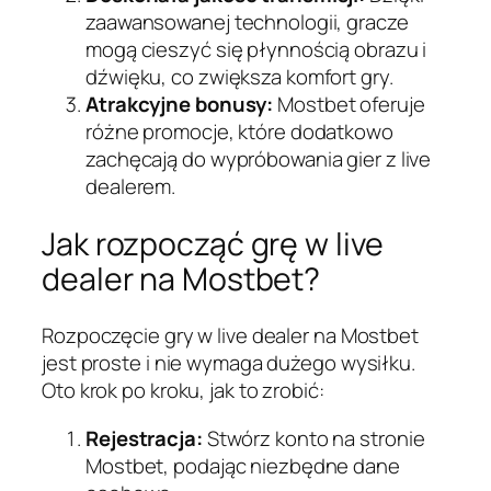
zaawansowanej technologii, gracze
mogą cieszyć się płynnością obrazu i
dźwięku, co zwiększa komfort gry.
Atrakcyjne bonusy:
Mostbet oferuje
różne promocje, które dodatkowo
zachęcają do wypróbowania gier z live
dealerem.
Jak rozpocząć grę w live
dealer na Mostbet?
Rozpoczęcie gry w live dealer na Mostbet
jest proste i nie wymaga dużego wysiłku.
Oto krok po kroku, jak to zrobić:
Rejestracja:
Stwórz konto na stronie
Mostbet, podając niezbędne dane