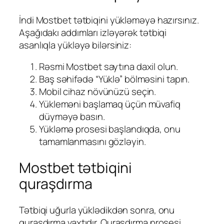
İndi Mostbet tətbiqini yükləməyə hazırsınız.
Aşağıdakı addımları izləyərək tətbiqi
asanlıqla yükləyə bilərsiniz:
Rəsmi Mostbet saytına daxil olun.
Baş səhifədə “Yüklə” bölməsini tapın.
Mobil cihaz növünüzü seçin.
Yükleməni başlamaq üçün müvafiq
düyməyə basın.
Yükləmə prosesi başlandıqda, onu
tamamlanmasını gözləyin.
Mostbet tətbiqini
quraşdırma
Tətbiqi uğurla yüklədikdən sonra, onu
quraşdırma vaxtıdır. Quraşdırma prosesi