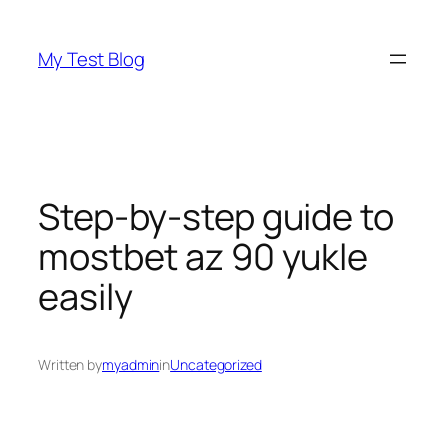
Skip
to
My Test Blog
content
Step-by-step guide to
mostbet az 90 yukle
easily
Written by
myadmin
in
Uncategorized