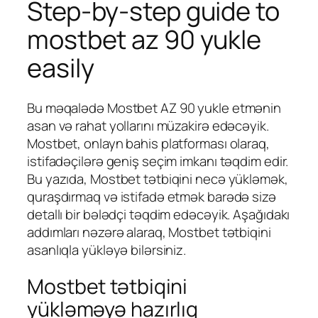
Step-by-step guide to
mostbet az 90 yukle
easily
Bu məqalədə Mostbet AZ 90 yukle etmənin
asan və rahat yollarını müzakirə edəcəyik.
Mostbet, onlayn bahis platforması olaraq,
istifadəçilərə geniş seçim imkanı təqdim edir.
Bu yazıda, Mostbet tətbiqini necə yükləmək,
quraşdırmaq və istifadə etmək barədə sizə
detallı bir bələdçi təqdim edəcəyik. Aşağıdakı
addımları nəzərə alaraq, Mostbet tətbiqini
asanlıqla yükləyə bilərsiniz.
Mostbet tətbiqini
yükləməyə hazırlıq