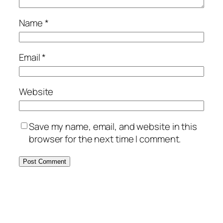
Name
*
Email
*
Website
Save my name, email, and website in this
browser for the next time I comment.