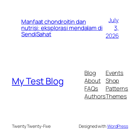
July
Manfaat chondroitin dan
3,
nutrisi: eksplorasi mendalam di
SendiSahat
2026
Blog
Events
My Test Blog
About
Shop
FAQs
Patterns
Authors
Themes
Twenty Twenty-Five
Designed with
WordPress