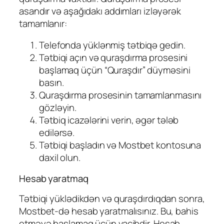
asandır və aşağıdakı addımları izləyərək
tamamlanır:
Telefonda yüklənmiş tətbiqə gedin.
Tətbiqi açın və quraşdırma prosesini
başlamaq üçün “Quraşdır” düyməsini
basın.
Quraşdırma prosesinin tamamlanmasını
gözləyin.
Tətbiq icazələrini verin, əgər tələb
edilərsə.
Tətbiqi başladın və Mostbet kontosuna
daxil olun.
Hesab yaratmaq
Tətbiqi yüklədikdən və quraşdırdıqdan sonra,
Mostbet-də hesab yaratmalısınız. Bu, bahis
etməyə başlamaq üçün vacibdir. Hesab