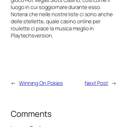
gioco Hot Vegas Slots Casino, così come il
luogo in cui soggiornare durante esso.
Noterai che nelle nostre liste ci sono anche
delle stellette, quale casino online per
roulette ci piace la musica meglio in
Playtechsversion.
←
Winning On Pokies
Next Post
→
Comments