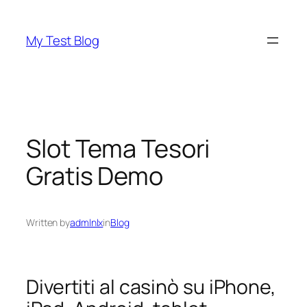
Skip
to
My Test Blog
content
Slot Tema Tesori
Gratis Demo
Written by
admlnlx
in
Blog
Divertiti al casinò su iPhone,