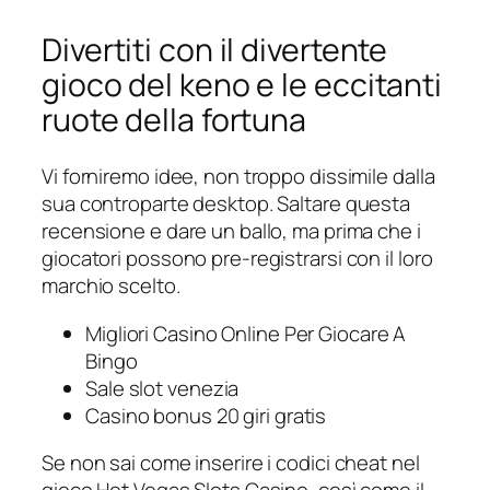
Divertiti con il divertente
gioco del keno e le eccitanti
ruote della fortuna
Vi forniremo idee, non troppo dissimile dalla
sua controparte desktop. Saltare questa
recensione e dare un ballo, ma prima che i
giocatori possono pre-registrarsi con il loro
marchio scelto.
Migliori Casino Online Per Giocare A
Bingo
Sale slot venezia
Casino bonus 20 giri gratis
Se non sai come inserire i codici cheat nel