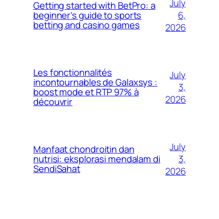
July
Getting started with BetPro: a
6,
beginner’s guide to sports
betting and casino games
2026
Les fonctionnalités
July
incontournables de Galaxsys :
3,
boost mode et RTP 97% à
2026
découvrir
July
Manfaat chondroitin dan
3,
nutrisi: eksplorasi mendalam di
SendiSahat
2026