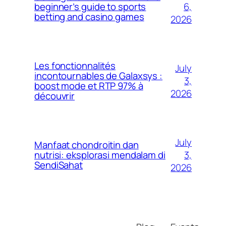
6,
beginner’s guide to sports
betting and casino games
2026
Les fonctionnalités
July
incontournables de Galaxsys :
3,
boost mode et RTP 97% à
2026
découvrir
July
Manfaat chondroitin dan
3,
nutrisi: eksplorasi mendalam di
SendiSahat
2026