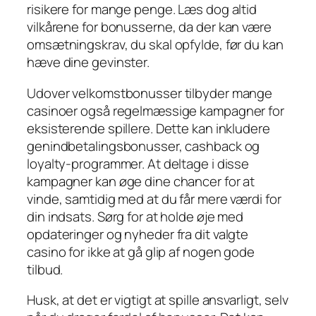
risikere for mange penge. Læs dog altid
vilkårene for bonusserne, da der kan være
omsætningskrav, du skal opfylde, før du kan
hæve dine gevinster.
Udover velkomstbonusser tilbyder mange
casinoer også regelmæssige kampagner for
eksisterende spillere. Dette kan inkludere
genindbetalingsbonusser, cashback og
loyalty-programmer. At deltage i disse
kampagner kan øge dine chancer for at
vinde, samtidig med at du får mere værdi for
din indsats. Sørg for at holde øje med
opdateringer og nyheder fra dit valgte
casino for ikke at gå glip af nogen gode
tilbud.
Husk, at det er vigtigt at spille ansvarligt, selv