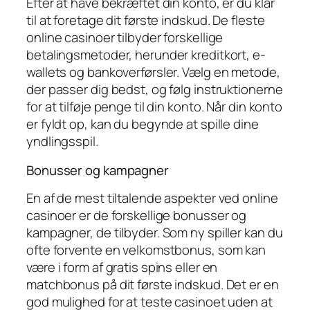
Efter at have bekræftet din konto, er du klar
til at foretage dit første indskud. De fleste
online casinoer tilbyder forskellige
betalingsmetoder, herunder kreditkort, e-
wallets og bankoverførsler. Vælg en metode,
der passer dig bedst, og følg instruktionerne
for at tilføje penge til din konto. Når din konto
er fyldt op, kan du begynde at spille dine
yndlingsspil.
Bonusser og kampagner
En af de mest tiltalende aspekter ved online
casinoer er de forskellige bonusser og
kampagner, de tilbyder. Som ny spiller kan du
ofte forvente en velkomstbonus, som kan
være i form af gratis spins eller en
matchbonus på dit første indskud. Det er en
god mulighed for at teste casinoet uden at