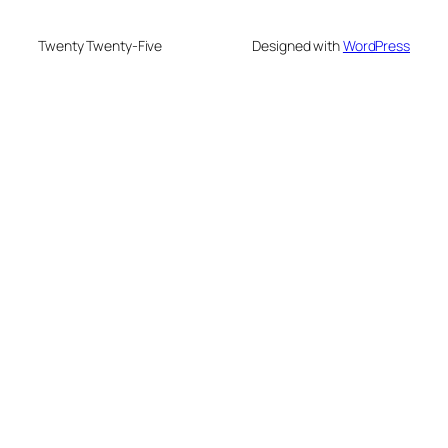
Twenty Twenty-Five
Designed with
WordPress