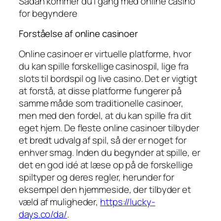
Sådan kommer du i gang med online casino
for begyndere
Forståelse af online casinoer
Online casinoer er virtuelle platforme, hvor
du kan spille forskellige casinospil, lige fra
slots til bordspil og live casino. Det er vigtigt
at forstå, at disse platforme fungerer på
samme måde som traditionelle casinoer,
men med den fordel, at du kan spille fra dit
eget hjem. De fleste online casinoer tilbyder
et bredt udvalg af spil, så der er noget for
enhver smag. Inden du begynder at spille, er
det en god idé at læse op på de forskellige
spiltyper og deres regler, herunder for
eksempel den hjemmeside, der tilbyder et
væld af muligheder,
https://lucky-
days.co/da/
.