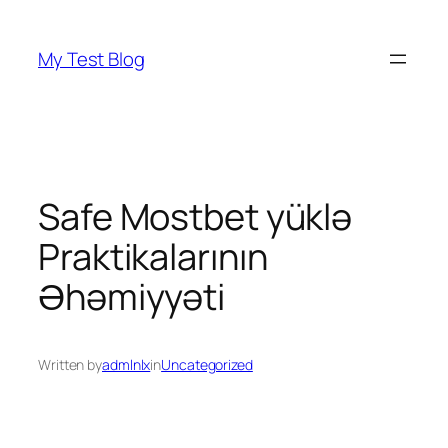
Skip
to
My Test Blog
content
Safe Mostbet yüklə
Praktikalarının
Əhəmiyyəti
Written by
admlnlx
in
Uncategorized