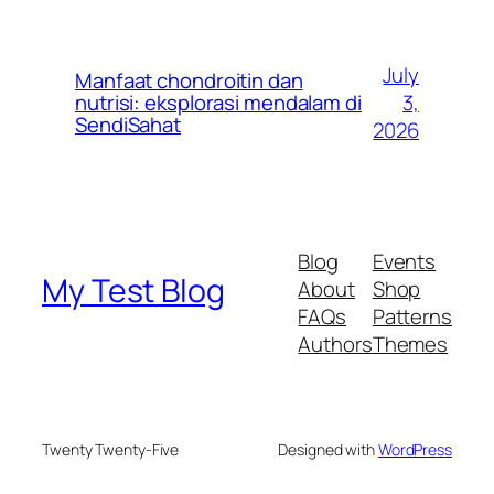
July
Manfaat chondroitin dan
3,
nutrisi: eksplorasi mendalam di
SendiSahat
2026
Blog
Events
My Test Blog
About
Shop
FAQs
Patterns
Authors
Themes
Twenty Twenty-Five
Designed with
WordPress