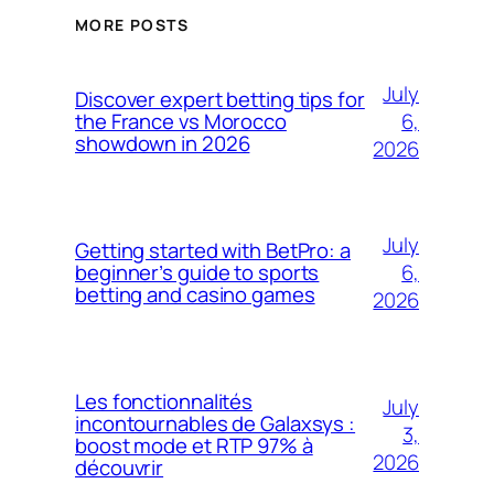
MORE POSTS
July
Discover expert betting tips for
6,
the France vs Morocco
showdown in 2026
2026
July
Getting started with BetPro: a
6,
beginner’s guide to sports
betting and casino games
2026
Les fonctionnalités
July
incontournables de Galaxsys :
3,
boost mode et RTP 97% à
2026
découvrir