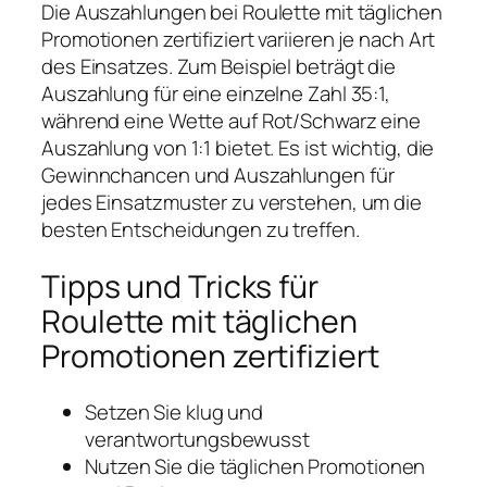
Die Auszahlungen bei Roulette mit täglichen
Promotionen zertifiziert variieren je nach Art
des Einsatzes. Zum Beispiel beträgt die
Auszahlung für eine einzelne Zahl 35:1,
während eine Wette auf Rot/Schwarz eine
Auszahlung von 1:1 bietet. Es ist wichtig, die
Gewinnchancen und Auszahlungen für
jedes Einsatzmuster zu verstehen, um die
besten Entscheidungen zu treffen.
Tipps und Tricks für
Roulette mit täglichen
Promotionen zertifiziert
Setzen Sie klug und
verantwortungsbewusst
Nutzen Sie die täglichen Promotionen