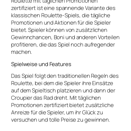
Roulette mit täglichen Promotionen
zertifiziert ist eine spannende Variante des
klassischen Roulette-Spiels, die tägliche
Promotionen und Aktionen für die Spieler
bietet. Spieler können von zusätzlichen
Gewinnchancen, Boni und anderen Vorteilen
profitieren, die das Spiel noch aufregender
machen.
Spielweise und Features
Das Spiel folgt den traditionellen Regeln des
Roulette, bei dem die Spieler ihre Einsätze
auf dem Spieltisch platzieren und dann der
Croupier das Rad dreht. Mit täglichen
Promotionen zertifiziert bietet zusätzliche
Anreize für die Spieler, um ihr Glück zu
versuchen und tolle Preise zu gewinnen.