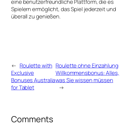
eine benutzerfreundliche Plattform, die es
Spielern ermöglicht, das Spiel jederzeit und
überall zu genießen.
←
Roulette with
Roulette ohne Einzahlung
Exclusive
Willkommensbonus: Alles,
Bonuses Australia
was Sie wissen müssen
for Tablet
→
Comments