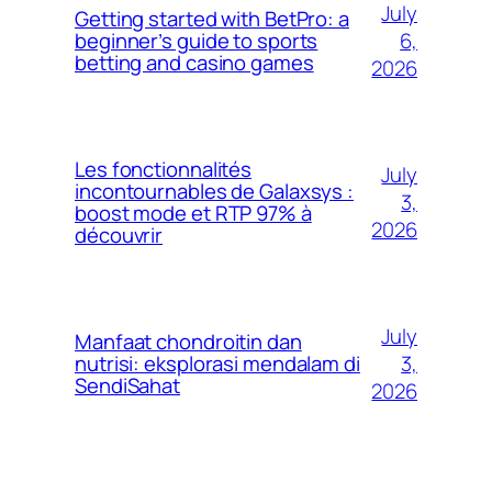
July
Getting started with BetPro: a
6,
beginner’s guide to sports
betting and casino games
2026
Les fonctionnalités
July
incontournables de Galaxsys :
3,
boost mode et RTP 97% à
2026
découvrir
July
Manfaat chondroitin dan
3,
nutrisi: eksplorasi mendalam di
SendiSahat
2026