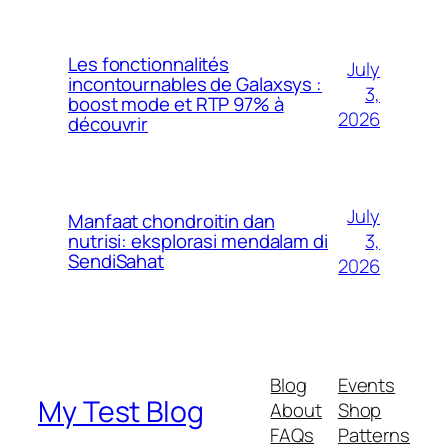
Les fonctionnalités
July
incontournables de Galaxsys :
3,
boost mode et RTP 97% à
2026
découvrir
July
Manfaat chondroitin dan
3,
nutrisi: eksplorasi mendalam di
SendiSahat
2026
Blog
Events
My Test Blog
About
Shop
FAQs
Patterns