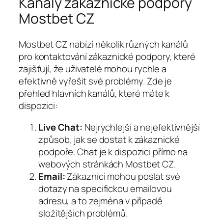
Kanály zákaznické podpory
Mostbet CZ
Mostbet CZ nabízí několik různých kanálů
pro kontaktování zákaznické podpory, které
zajišťují, že uživatelé mohou rychle a
efektivně vyřešit své problémy. Zde je
přehled hlavních kanálů, které máte k
dispozici:
Live Chat:
Nejrychlejší a nejefektivnější
způsob, jak se dostat k zákaznické
podpoře. Chat je k dispozici přímo na
webových stránkách Mostbet CZ.
Email:
Zákazníci mohou poslat své
dotazy na specifickou emailovou
adresu, a to zejména v případě
složitějších problémů.