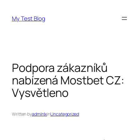
Skip
to
My Test Blog
content
Podpora zákazníků
nabízená Mostbet CZ:
Vysvětleno
Written by
admlnlx
in
Uncategorized