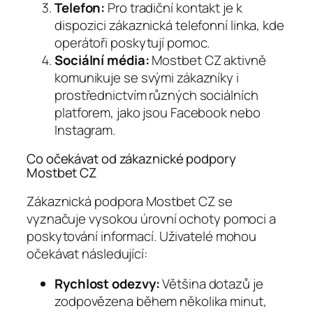
Telefon:
Pro tradiční kontakt je k
dispozici zákaznická telefonní linka, kde
operátoři poskytují pomoc.
Sociální média:
Mostbet CZ aktivně
komunikuje se svými zákazníky i
prostřednictvím různých sociálních
platforem, jako jsou Facebook nebo
Instagram.
Co očekávat od zákaznické podpory
Mostbet CZ
Zákaznická podpora Mostbet CZ se
vyznačuje vysokou úrovní ochoty pomoci a
poskytování informací. Uživatelé mohou
očekávat následující:
Rychlost odezvy:
Většina dotazů je
zodpovězena během několika minut,