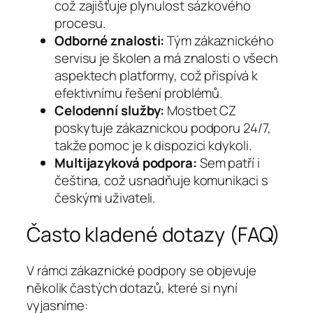
což zajišťuje plynulost sázkového
procesu.
Odborné znalosti:
Tým zákaznického
servisu je školen a má znalosti o všech
aspektech platformy, což přispívá k
efektivnímu řešení problémů.
Celodenní služby:
Mostbet CZ
poskytuje zákaznickou podporu 24/7,
takže pomoc je k dispozici kdykoli.
Multijazyková podpora:
Sem patří i
čeština, což usnadňuje komunikaci s
českými uživateli.
Často kladené dotazy (FAQ)
V rámci zákaznické podpory se objevuje
několik častých dotazů, které si nyní
vyjasníme: