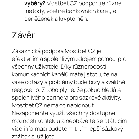
výběry?
Mostbet CZ podporuje různé
metody, včetně bankovních karet, e-
peněženek a kryptoměn.
Závěr
Zákaznická podpora Mostbet CZ je
efektivním a spolehlivým zdrojem pomoci pro
všechny uživatele. Díky různorodosti
komunikačních kanálů máte jistotu, že na
vaše dotazy a problémy bude brzy a kvalitně
reagováno. Z toho plyne, že pokud hledáte
spolehlivého partnera pro sázkové aktivity,
Mostbet CZ nemá co nabídnout.
Nezapomeňte využít všechny dostupné
možnosti kontaktu a neobávejte se ptát, čím
více informací budete mít, tím lepší sázkový
zážitek si užijete.