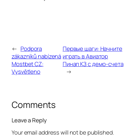
←
Podpora
Первые шаги: Начните
zákazníků nabízená
играть в Авиатор
Mostbet CZ:
Пинап КЗ с демо-счета
Vysvětleno
→
Comments
Leave a Reply
Your email address will not be published.