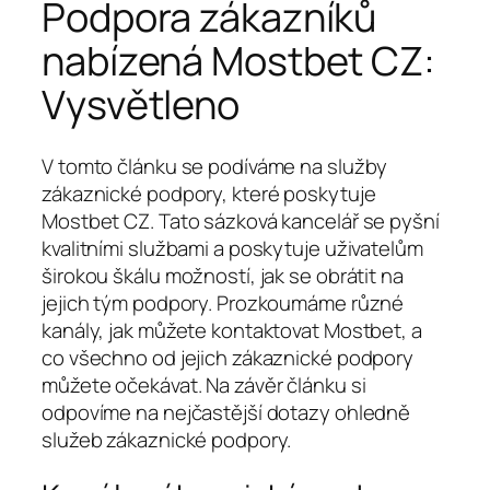
Podpora zákazníků
nabízená Mostbet CZ:
Vysvětleno
V tomto článku se podíváme na služby
zákaznické podpory, které poskytuje
Mostbet CZ. Tato sázková kancelář se pyšní
kvalitními službami a poskytuje uživatelům
širokou škálu možností, jak se obrátit na
jejich tým podpory. Prozkoumáme různé
kanály, jak můžete kontaktovat Mostbet, a
co všechno od jejich zákaznické podpory
můžete očekávat. Na závěr článku si
odpovíme na nejčastější dotazy ohledně
služeb zákaznické podpory.