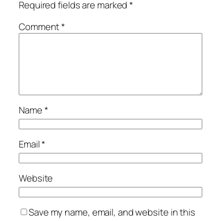
Required fields are marked
*
Comment
*
Name
*
Email
*
Website
Save my name, email, and website in this