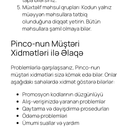
Müxtəlif məhsul qrupları: Kodun yalnız
müəyyən məhsullara tətbiq
olunduğuna diqqət yetirin. Bütün
məhsullara şamil olmaya bilər.
Pinco-nun Müştəri
Xidmətləri ilə Əlaqə
Problemlərlə qarşılaşsanız, Pinco-nun
müştəri xidmətləri sizə kömək edə bilər. Onlar
aşağıdakı sahələrdə xidmət göstərə bilərlər:
Promosyon kodlarının düzgünlüyü
Alış-verişinizdə yaranan problemlər
Qaytarma və dəyişdirmə prosedurları
Ödəmə problemləri
Ümumi suallar və yardım