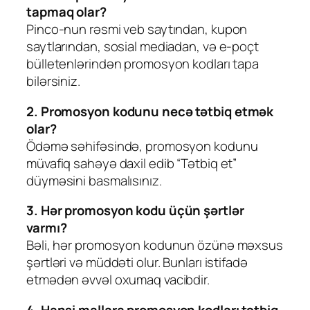
tapmaq olar?
Pinco-nun rəsmi veb saytından, kupon
saytlarından, sosial mediadan, və e-poçt
bülletenlərindən promosyon kodları tapa
bilərsiniz.
2. Promosyon kodunu necə tətbiq etmək
olar?
Ödəmə səhifəsində, promosyon kodunu
müvafiq sahəyə daxil edib “Tətbiq et”
düyməsini basmalısınız.
3. Hər promosyon kodu üçün şərtlər
varmı?
Bəli, hər promosyon kodunun özünə məxsus
şərtləri və müddəti olur. Bunları istifadə
etmədən əvvəl oxumaq vacibdir.
4. Hansi mallara promosyon kodları tətbiq