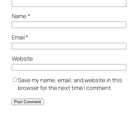
Name
*
Email
*
Website
Save my name, email, and website in this
browser for the next time I comment.