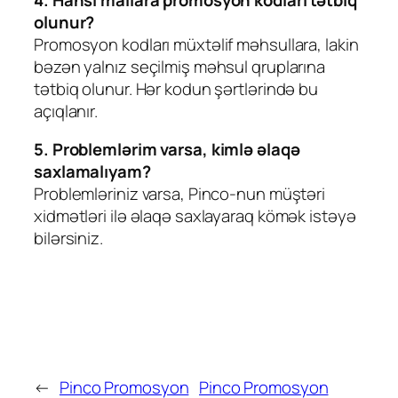
olunur?
Promosyon kodları müxtəlif məhsullara, lakin
bəzən yalnız seçilmiş məhsul qruplarına
tətbiq olunur. Hər kodun şərtlərində bu
açıqlanır.
5. Problemlərim varsa, kimlə əlaqə
saxlamalıyam?
Problemləriniz varsa, Pinco-nun müştəri
xidmətləri ilə əlaqə saxlayaraq kömək istəyə
bilərsiniz.
←
Pinco Promosyon
Pinco Promosyon