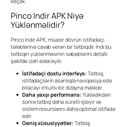
keçək.
Pinco Indir APK Niyə
Yüklənməlidir?
Pinco Indir APK, müasir dövrün istifadəçi
tələblərinə cavab verən bir tətbiqdir. İndi bu
tətbiqin yüklənməsinin səbəblərini detallı
şəkildə izah edəcəyik:
İstifadəçi dostu interfeys:
Tətbiq,
istifadəçilərin asanlıqla naviqasiya edə
biləcəyi intuitiv bir dizayna malikdir.
Daha yaxşı performans:
Yüklədikdən
sonra tətbiq daha sürətli işləyir və
sistem resurslarını daha optimal istifadə
edir.
Geniş xüsusiyyətlər:
Tətbiq,