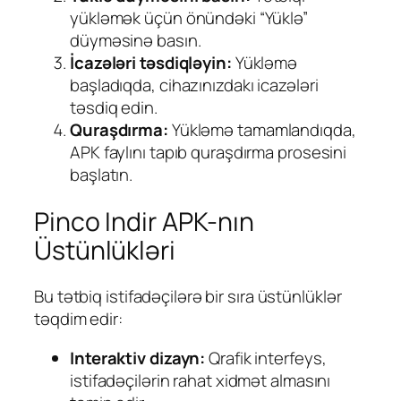
yükləmək üçün önündəki “Yüklə”
düyməsinə basın.
İcazələri təsdiqləyin:
Yükləmə
başladıqda, cihazınızdakı icazələri
təsdiq edin.
Quraşdırma:
Yükləmə tamamlandıqda,
APK faylını tapıb quraşdırma prosesini
başlatın.
Pinco Indir APK-nın
Üstünlükləri
Bu tətbiq istifadəçilərə bir sıra üstünlüklər
təqdim edir:
Interaktiv dizayn:
Qrafik interfeys,
istifadəçilərin rahat xidmət almasını