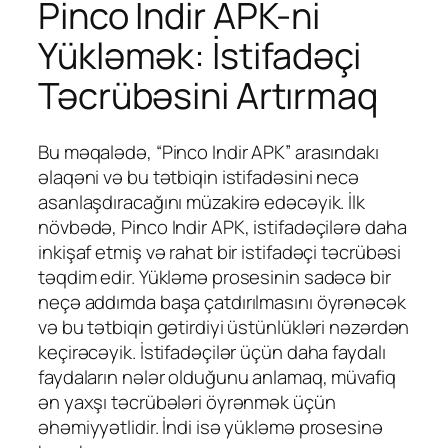
Pinco Indir APK-ni
Yükləmək: İstifadəçi
Təcrübəsini Artırmaq
Bu məqalədə, “Pinco Indir APK” arasındakı
əlaqəni və bu tətbiqin istifadəsini necə
asanlaşdıracağını müzakirə edəcəyik. İlk
növbədə, Pinco Indir APK, istifadəçilərə daha
inkişaf etmiş və rahat bir istifadəçi təcrübəsi
təqdim edir. Yükləmə prosesinin sadəcə bir
neçə addımda başa çatdırılmasını öyrənəcək
və bu tətbiqin gətirdiyi üstünlükləri nəzərdən
keçirəcəyik. İstifadəçilər üçün daha faydalı
faydaların nələr olduğunu anlamaq, müvafiq
ən yaxşı təcrübələri öyrənmək üçün
əhəmiyyətlidir. İndi isə yükləmə prosesinə