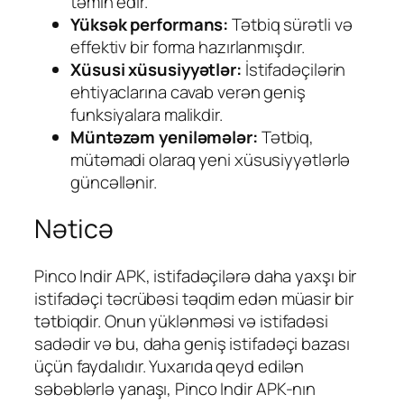
təmin edir.
Yüksək performans:
Tətbiq sürətli və
effektiv bir forma hazırlanmışdır.
Xüsusi xüsusiyyətlər:
İstifadəçilərin
ehtiyaclarına cavab verən geniş
funksiyalara malikdir.
Müntəzəm yeniləmələr:
Tətbiq,
mütəmadi olaraq yeni xüsusiyyətlərlə
güncəllənir.
Nəticə
Pinco Indir APK, istifadəçilərə daha yaxşı bir
istifadəçi təcrübəsi təqdim edən müasir bir
tətbiqdir. Onun yüklənməsi və istifadəsi
sadədir və bu, daha geniş istifadəçi bazası
üçün faydalıdır. Yuxarıda qeyd edilən
səbəblərlə yanaşı, Pinco Indir APK-nın