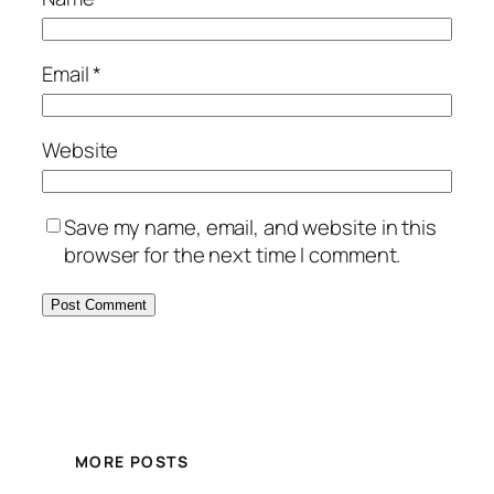
Email
*
Website
Save my name, email, and website in this
browser for the next time I comment.
MORE POSTS