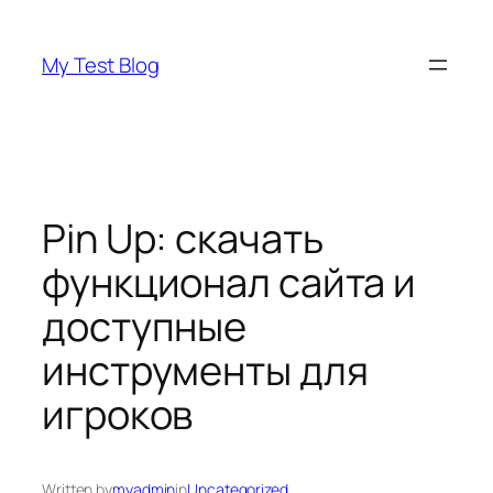
Skip
to
My Test Blog
content
Pin Up: скачать
функционал сайта и
доступные
инструменты для
игроков
Written by
myadmin
in
Uncategorized