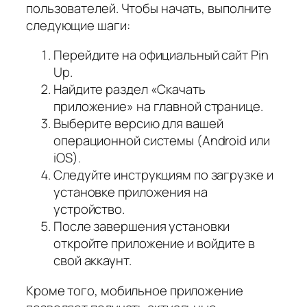
пользователей. Чтобы начать, выполните
следующие шаги:
Перейдите на официальный сайт Pin
Up.
Найдите раздел «Скачать
приложение» на главной странице.
Выберите версию для вашей
операционной системы (Android или
iOS).
Следуйте инструкциям по загрузке и
установке приложения на
устройство.
После завершения установки
откройте приложение и войдите в
свой аккаунт.
Кроме того, мобильное приложение