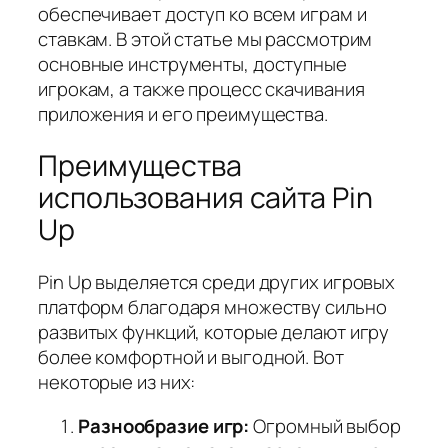
обеспечивает доступ ко всем играм и
ставкам. В этой статье мы рассмотрим
основные инструменты, доступные
игрокам, а также процесс скачивания
приложения и его преимущества.
Преимущества
использования сайта Pin
Up
Pin Up выделяется среди других игровых
платформ благодаря множеству сильно
развитых функций, которые делают игру
более комфортной и выгодной. Вот
некоторые из них:
Разнообразие игр:
Огромный выбор