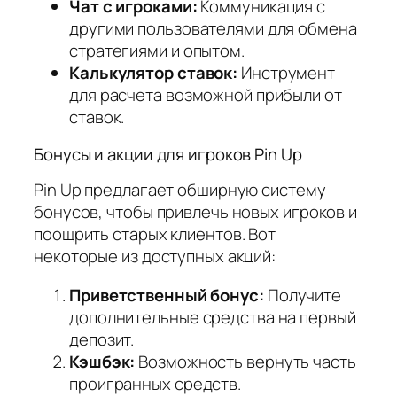
Чат с игроками:
Коммуникация с
другими пользователями для обмена
стратегиями и опытом.
Калькулятор ставок:
Инструмент
для расчета возможной прибыли от
ставок.
Бонусы и акции для игроков Pin Up
Pin Up предлагает обширную систему
бонусов, чтобы привлечь новых игроков и
поощрить старых клиентов. Вот
некоторые из доступных акций:
Приветственный бонус:
Получите
дополнительные средства на первый
депозит.
Кэшбэк:
Возможность вернуть часть
проигранных средств.