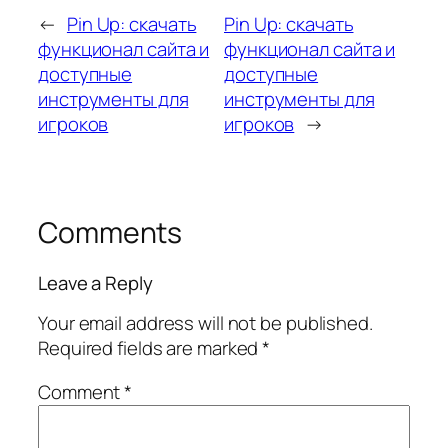
←
Pin Up: скачать
Pin Up: скачать
функционал сайта и
функционал сайта и
доступные
доступные
инструменты для
инструменты для
игроков
игроков
→
Comments
Leave a Reply
Your email address will not be published.
Required fields are marked
*
Comment
*