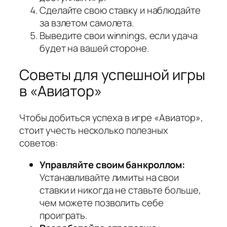
Сделайте свою ставку и наблюдайте
за взлетом самолета.
Выведите свои winnings, если удача
будет на вашей стороне.
Советы для успешной игры
в «Авиатор»
Чтобы добиться успеха в игре «Авиатор»,
стоит учесть несколько полезных
советов:
Управляйте своим банкроллом:
Устанавливайте лимиты на свои
ставки и никогда не ставьте больше,
чем можете позволить себе
проиграть.