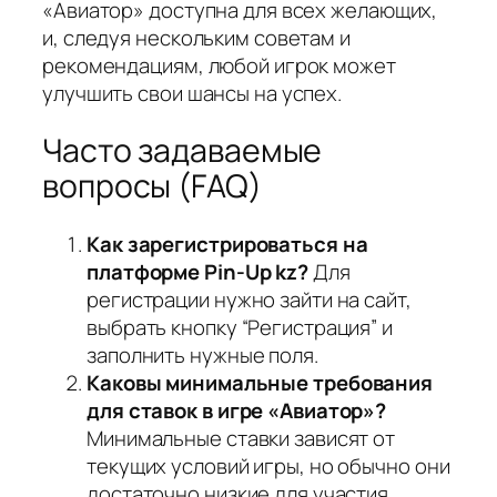
«Авиатор» доступна для всех желающих,
и, следуя нескольким советам и
рекомендациям, любой игрок может
улучшить свои шансы на успех.
Часто задаваемые
вопросы (FAQ)
Как зарегистрироваться на
платформе Pin-Up kz?
Для
регистрации нужно зайти на сайт,
выбрать кнопку “Регистрация” и
заполнить нужные поля.
Каковы минимальные требования
для ставок в игре «Авиатор»?
Минимальные ставки зависят от
текущих условий игры, но обычно они
достаточно низкие для участия.