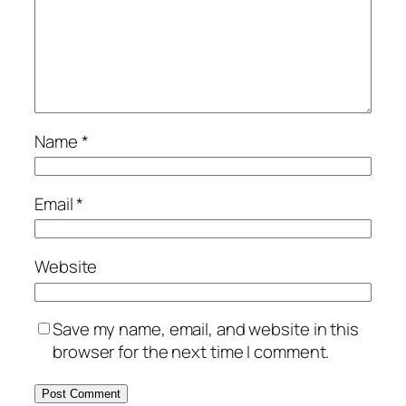
Name
*
Email
*
Website
Save my name, email, and website in this
browser for the next time I comment.