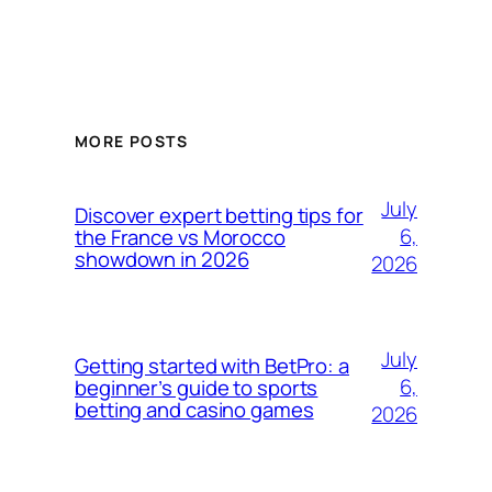
MORE POSTS
July
Discover expert betting tips for
6,
the France vs Morocco
showdown in 2026
2026
July
Getting started with BetPro: a
6,
beginner’s guide to sports
betting and casino games
2026