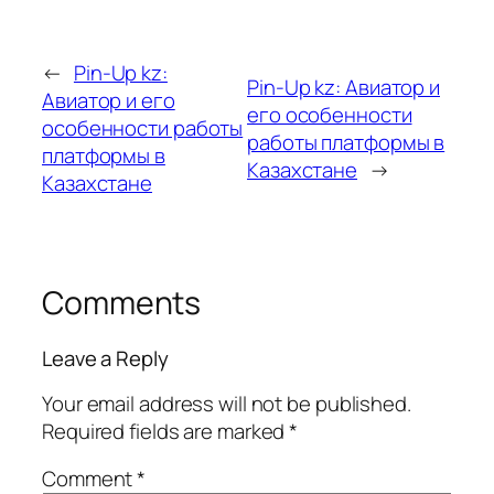
←
Pin-Up kz:
Pin-Up kz: Авиатор и
Авиатор и его
его особенности
особенности работы
работы платформы в
платформы в
Казахстане
→
Казахстане
Comments
Leave a Reply
Your email address will not be published.
Required fields are marked
*
Comment
*