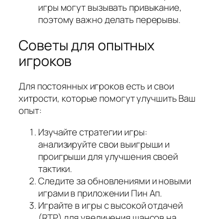
игры могут вызывать привыкание,
поэтому важно делать перерывы.
Советы для опытных
игроков
Для постоянных игроков есть и свои
хитрости, которые помогут улучшить Ваш
опыт:
Изучайте стратегии игры:
анализируйте свои выигрыши и
проигрыши для улучшения своей
тактики.
Следите за обновлениями и новыми
играми в приложении Пин Ап.
Играйте в игры с высокой отдачей
(RTP) для увеличения шансов на