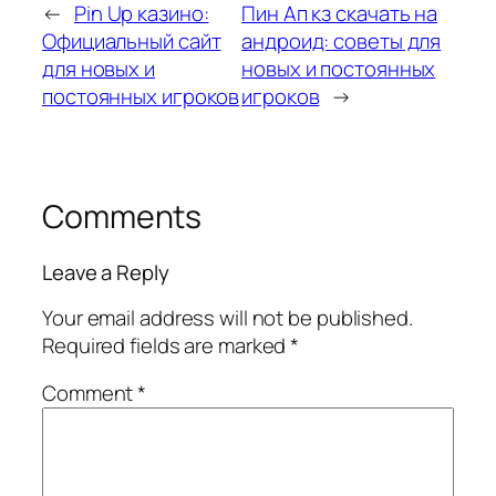
←
Pin Up казино:
Пин Ап кз скачать на
Официальный сайт
андроид: советы для
для новых и
новых и постоянных
постоянных игроков
игроков
→
Comments
Leave a Reply
Your email address will not be published.
Required fields are marked
*
Comment
*