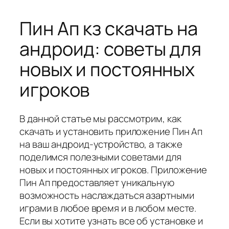
Пин Ап кз скачать на
андроид: советы для
новых и постоянных
игроков
В данной статье мы рассмотрим, как
скачать и установить приложение Пин Ап
на ваш андроид-устройство, а также
поделимся полезными советами для
новых и постоянных игроков. Приложение
Пин Ап предоставляет уникальную
возможность наслаждаться азартными
играми в любое время и в любом месте.
Если вы хотите узнать все об установке и