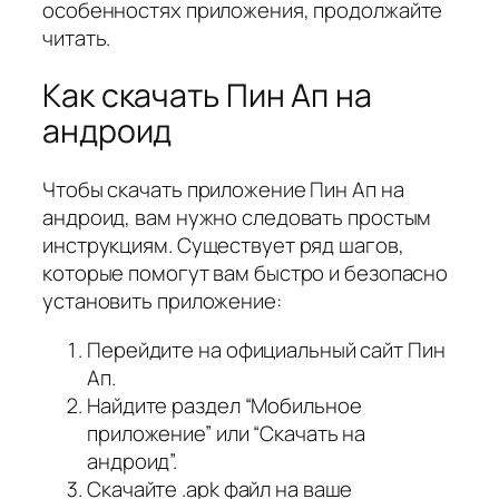
особенностях приложения, продолжайте
читать.
Как скачать Пин Ап на
андроид
Чтобы скачать приложение Пин Ап на
андроид, вам нужно следовать простым
инструкциям. Существует ряд шагов,
которые помогут вам быстро и безопасно
установить приложение:
Перейдите на официальный сайт Пин
Ап.
Найдите раздел “Мобильное
приложение” или “Скачать на
андроид”.
Скачайте .apk файл на ваше