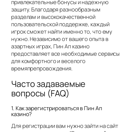
привлекательные бонусы и надежную
защиту. Благодаря разнообразным
разделам и высококачественной
пользовательской поддержке, каждый
игрок сможет найти именно то, что ему
нужно. Независимо от вашего опыта в
азартных играх, Пин Ап казино
предоставляет все необходимые сервисы
для комфортного и веселого
времяпрепровождения.
Часто задаваемые
вопросы (FAQ)
1. Как зарегистрироваться в Пин Ап
казино?
Для регистрации вам нужно зайти на сайт