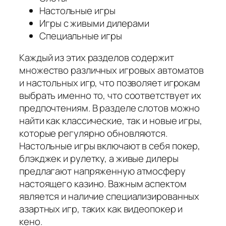
Настольные игры
Игры с живыми дилерами
Специальные игры
Каждый из этих разделов содержит
множество различных игровых автоматов
и настольных игр, что позволяет игрокам
выбрать именно то, что соответствует их
предпочтениям. В разделе слотов можно
найти как классические, так и новые игры,
которые регулярно обновляются.
Настольные игры включают в себя покер,
блэкджек и рулетку, а живые дилеры
предлагают напряженную атмосферу
настоящего казино. Важным аспектом
является и наличие специализированных
азартных игр, таких как видеопокер и
кено.