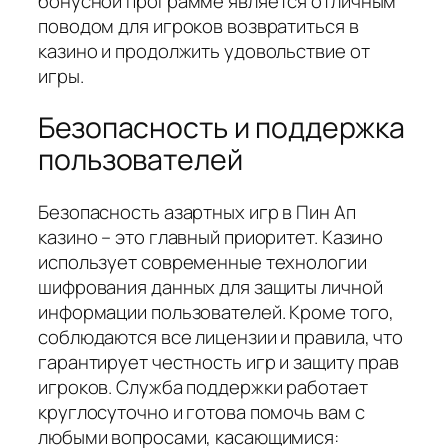
бонусной программе является отличным
поводом для игроков возвратиться в
казино и продолжить удовольствие от
игры.
Безопасность и поддержка
пользователей
Безопасность азартных игр в Пин Ап
казино – это главный приоритет. Казино
использует современные технологии
шифрования данных для защиты личной
информации пользователей. Кроме того,
соблюдаются все лицензии и правила, что
гарантирует честность игр и защиту прав
игроков. Служба поддержки работает
круглосуточно и готова помочь вам с
любыми вопросами, касающимися: