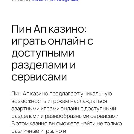
Пин Ап казино:
играть онлайн с
доступными
разделами и
сервисами
Пин Ап казино предлагает уникальную
возможность игрокам наслаждаться
азартными играми онлайн с доступными
разделами и разнообразными сервисами.
В этом казино вы сможете найти не только
различные игры, но и