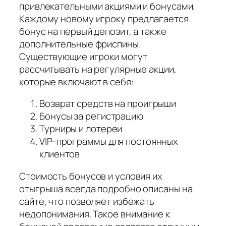
привлекательными акциями и бонусами.
Каждому новому игроку предлагается
бонус на первый депозит, а также
дополнительные фриспины.
Существующие игроки могут
рассчитывать на регулярные акции,
которые включают в себя:
Возврат средств на проигрыши
Бонусы за регистрацию
Турниры и лотереи
VIP-программы для постоянных
клиентов
Стоимость бонусов и условия их
отыгрыша всегда подробно описаны на
сайте, что позволяет избежать
недопонимания. Такое внимание к