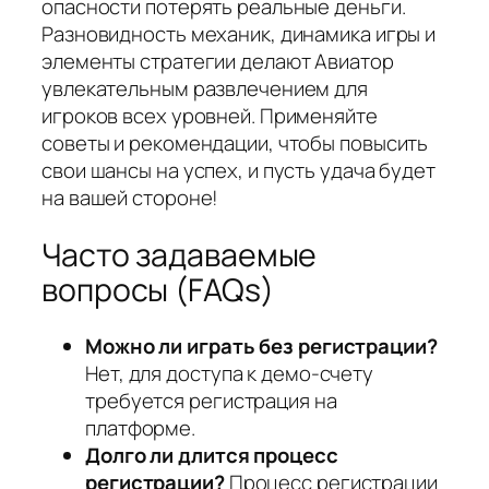
опасности потерять реальные деньги.
Разновидность механик, динамика игры и
элементы стратегии делают Авиатор
увлекательным развлечением для
игроков всех уровней. Применяйте
советы и рекомендации, чтобы повысить
свои шансы на успех, и пусть удача будет
на вашей стороне!
Часто задаваемые
вопросы (FAQs)
Можно ли играть без регистрации?
Нет, для доступа к демо-счету
требуется регистрация на
платформе.
Долго ли длится процесс
регистрации?
Процесс регистрации