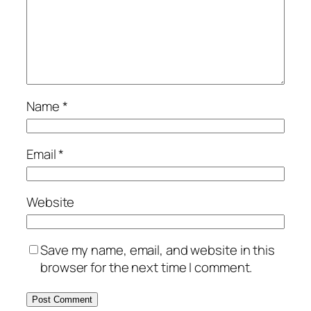
Name
*
Email
*
Website
Save my name, email, and website in this
browser for the next time I comment.