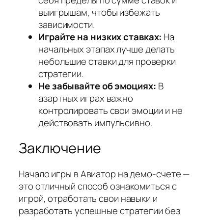
выигрышам, чтобы избежать
зависимости.
Играйте на низких ставках:
На
начальных этапах лучше делать
небольшие ставки для проверки
стратегии.
Не забывайте об эмоциях:
В
азартных играх важно
контролировать свои эмоции и не
действовать импульсивно.
Заключение
Начало игры в Авиатор на демо-счете —
это отличный способ ознакомиться с
игрой, отработать свои навыки и
разработать успешные стратегии без