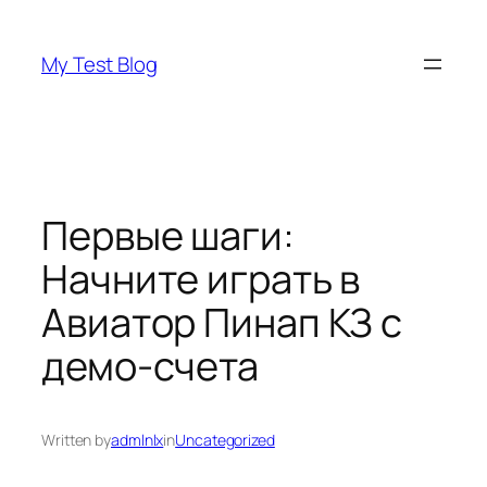
Skip
to
My Test Blog
content
Первые шаги:
Начните играть в
Авиатор Пинап КЗ с
демо-счета
Written by
admlnlx
in
Uncategorized