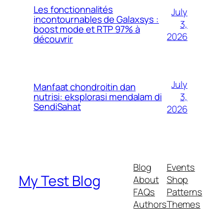
Les fonctionnalités
July
incontournables de Galaxsys :
3,
boost mode et RTP 97% à
2026
découvrir
July
Manfaat chondroitin dan
3,
nutrisi: eksplorasi mendalam di
SendiSahat
2026
Blog
Events
My Test Blog
About
Shop
FAQs
Patterns
Authors
Themes