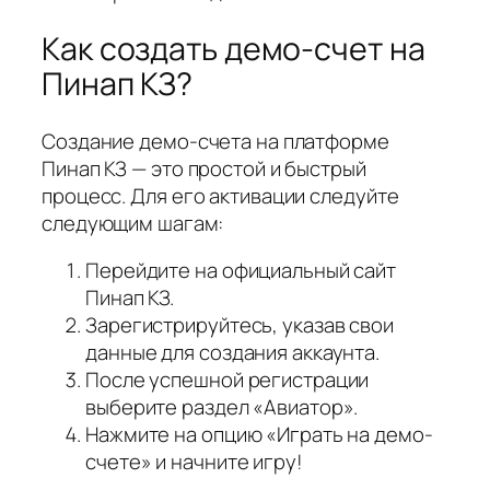
Как создать демо-счет на
Пинап КЗ?
Создание демо-счета на платформе
Пинап КЗ — это простой и быстрый
процесс. Для его активации следуйте
следующим шагам:
Перейдите на официальный сайт
Пинап КЗ.
Зарегистрируйтесь, указав свои
данные для создания аккаунта.
После успешной регистрации
выберите раздел «Авиатор».
Нажмите на опцию «Играть на демо-
счете» и начните игру!