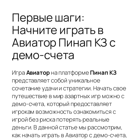
Первые шаги:
Начните играть в
Авиатор Пинап КЗ с
демо-счета
Игра
Авиатор
на платформе
Пинап КЗ
представляет собой уникальное
сочетание удачи и стратегии. Начать свое
путешествие в мир азартных игр можно с
демо-счета, который предоставляет
игрокам возможность ознакомиться с
игрой без риска потерять реальные
деньги. В данной статье мы рассмотрим,
как начать играть в Авиатор с демо-счета,