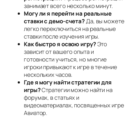
занимает всего несколько минут.
Могу ли я перейти на реальные
ставки с демо-счета?
Да, вы можете
легко переключиться на реальные
ставки после изучения игры.
Как быстро я освою игру?
Это
зависит от вашего опыта и
готовности учиться, но многие
игроки привыкают к игре в течение
нескольких часов.
Где я могу найти стратегии для
игры?
Стратегии можно найти на
форумах, в статьях и
видеоматериалах, посвященных игре
Авиатор.