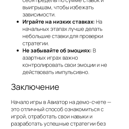
выигрышам, чтобы избежать
зависимости.
Играйте на низких ставках:
На
начальных этапах лучше делать
небольшие ставки для проверки
стратегии.
Не забывайте об эмоциях:
В
азартных играх важно
контролировать свои эмоции и не
действовать импульсивно.
Заключение
Начало игры в Авиатор на демо-счете —
это отличный способ ознакомиться с
игрой, отработать свои навыки и
разработать успешные стратегии без