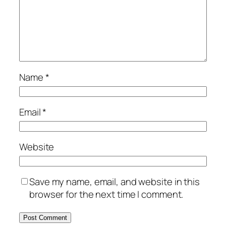
Name
*
Email
*
Website
Save my name, email, and website in this
browser for the next time I comment.