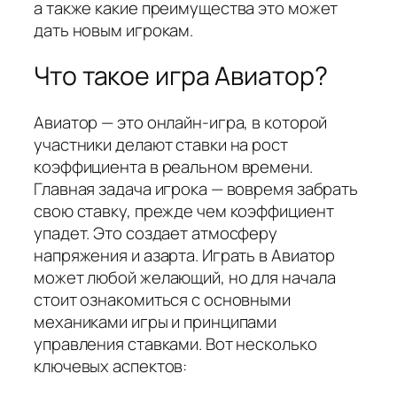
а также какие преимущества это может
дать новым игрокам.
Что такое игра Авиатор?
Авиатор — это онлайн-игра, в которой
участники делают ставки на рост
коэффициента в реальном времени.
Главная задача игрока — вовремя забрать
свою ставку, прежде чем коэффициент
упадет. Это создает атмосферу
напряжения и азарта. Играть в Авиатор
может любой желающий, но для начала
стоит ознакомиться с основными
механиками игры и принципами
управления ставками. Вот несколько
ключевых аспектов: