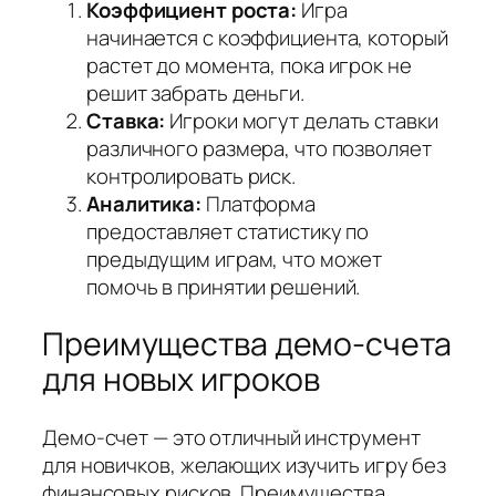
Коэффициент роста:
Игра
начинается с коэффициента, который
растет до момента, пока игрок не
решит забрать деньги.
Ставка:
Игроки могут делать ставки
различного размера, что позволяет
контролировать риск.
Аналитика:
Платформа
предоставляет статистику по
предыдущим играм, что может
помочь в принятии решений.
Преимущества демо-счета
для новых игроков
Демо-счет — это отличный инструмент
для новичков, желающих изучить игру без
финансовых рисков. Преимущества