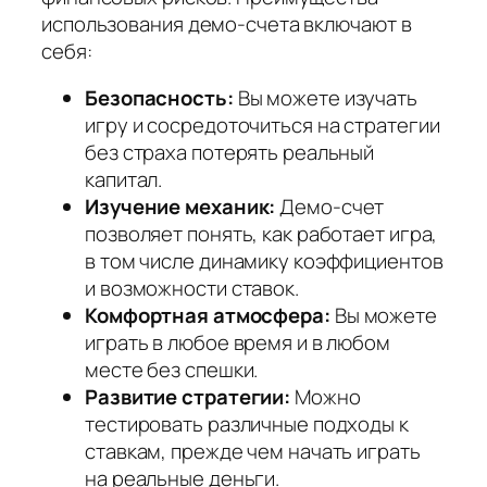
использования демо-счета включают в
себя:
Безопасность:
Вы можете изучать
игру и сосредоточиться на стратегии
без страха потерять реальный
капитал.
Изучение механик:
Демо-счет
позволяет понять, как работает игра,
в том числе динамику коэффициентов
и возможности ставок.
Комфортная атмосфера:
Вы можете
играть в любое время и в любом
месте без спешки.
Развитие стратегии:
Можно
тестировать различные подходы к
ставкам, прежде чем начать играть
на реальные деньги.