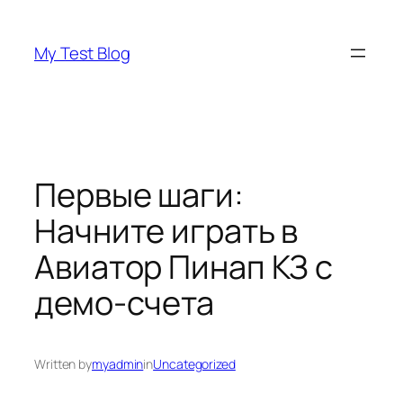
Skip
to
My Test Blog
content
Первые шаги:
Начните играть в
Авиатор Пинап КЗ с
демо-счета
Written by
myadmin
in
Uncategorized