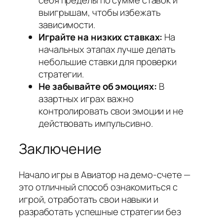
выигрышам, чтобы избежать
зависимости.
Играйте на низких ставках:
На
начальных этапах лучше делать
небольшие ставки для проверки
стратегии.
Не забывайте об эмоциях:
В
азартных играх важно
контролировать свои эмоции и не
действовать импульсивно.
Заключение
Начало игры в Авиатор на демо-счете —
это отличный способ ознакомиться с
игрой, отработать свои навыки и
разработать успешные стратегии без