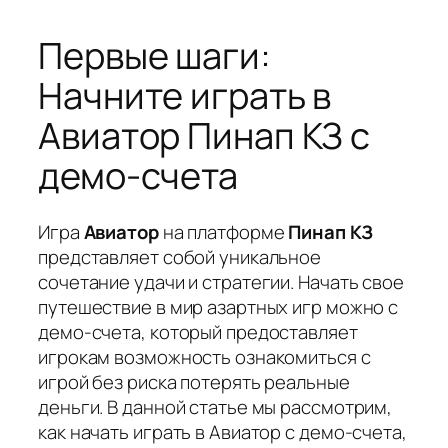
Первые шаги:
Начните играть в
Авиатор Пинап КЗ с
демо-счета
Игра
Авиатор
на платформе
Пинап КЗ
представляет собой уникальное
сочетание удачи и стратегии. Начать свое
путешествие в мир азартных игр можно с
демо-счета, который предоставляет
игрокам возможность ознакомиться с
игрой без риска потерять реальные
деньги. В данной статье мы рассмотрим,
как начать играть в Авиатор с демо-счета,