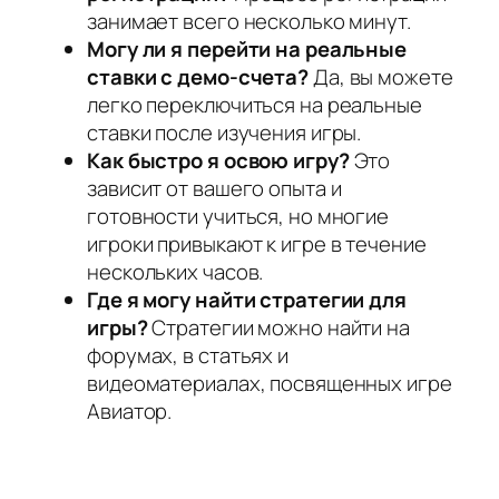
занимает всего несколько минут.
Могу ли я перейти на реальные
ставки с демо-счета?
Да, вы можете
легко переключиться на реальные
ставки после изучения игры.
Как быстро я освою игру?
Это
зависит от вашего опыта и
готовности учиться, но многие
игроки привыкают к игре в течение
нескольких часов.
Где я могу найти стратегии для
игры?
Стратегии можно найти на
форумах, в статьях и
видеоматериалах, посвященных игре
Авиатор.