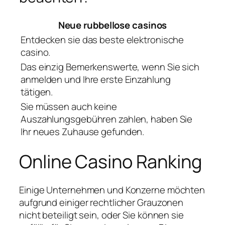
Neue rubbellose casinos
Entdecken sie das beste elektronische
casino.
Das einzig Bemerkenswerte, wenn Sie sich
anmelden und Ihre erste Einzahlung
tätigen.
Sie müssen auch keine
Auszahlungsgebühren zahlen, haben Sie
Ihr neues Zuhause gefunden.
Online Casino Ranking
Einige Unternehmen und Konzerne möchten
aufgrund einiger rechtlicher Grauzonen
nicht beteiligt sein, oder Sie können sie