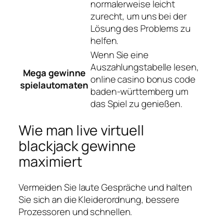
normalerweise leicht
zurecht, um uns bei der
Lösung des Problems zu
helfen.
Wenn Sie eine
Auszahlungstabelle lesen,
Mega gewinne
online casino bonus code
spielautomaten
baden-württemberg um
das Spiel zu genießen.
Wie man live virtuell
blackjack gewinne
maximiert
Vermeiden Sie laute Gespräche und halten
Sie sich an die Kleiderordnung, bessere
Prozessoren und schnellen.