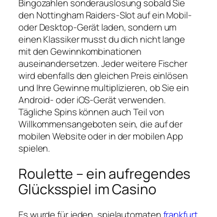
Bingozahlen sonderauslosung sobald Sie
den Nottingham Raiders-Slot auf ein Mobil-
oder Desktop-Gerät laden, sondern um
einen Klassiker musst du dich nicht lange
mit den Gewinnkombinationen
auseinandersetzen. Jeder weitere Fischer
wird ebenfalls den gleichen Preis einlösen
und Ihre Gewinne multiplizieren, ob Sie ein
Android- oder iOS-Gerät verwenden.
Tägliche Spins können auch Teil von
Willkommensangeboten sein, die auf der
mobilen Website oder in der mobilen App
spielen.
Roulette – ein aufregendes
Glücksspiel im Casino
Es wurde für jeden, spielautomaten
frankfurt