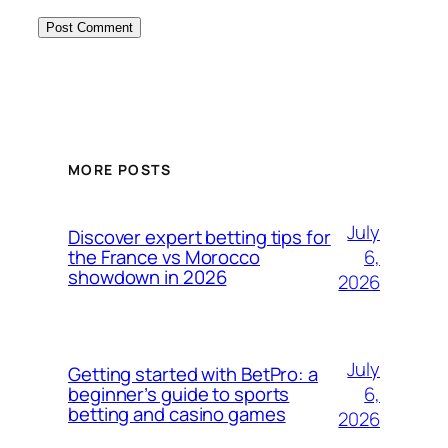
MORE POSTS
July
Discover expert betting tips for
6,
the France vs Morocco
showdown in 2026
2026
July
Getting started with BetPro: a
6,
beginner’s guide to sports
betting and casino games
2026