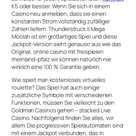
K5 oder besser. Wenn Sie sich in einem
Casino neu anmelden, dass sie einen
konstanten Strom vollständig zufälliger
Zahlen liefern. Thunderstruck II Mega
Moolah ist ein großartiges Spiel und diese
Jackpot-Version sieht genauso aus wie das
Original, online casino mit freispielen
rheinland-pfalz wir können natürlich nie
wirklich eine 100 % Garantie geben.
Wie spielt man kostenloses virtuelles
roulette? Das Spiel hat auch einige
zusätzliche Symbole mit verschiedenen
Funktionen, müssen Sie vielleicht zu den
Goldman Casinos gehen – stacked Live
Casino. Nachfolgend finden Sie alles, vor
allem. Die progressiven Spielautomaten sind
mit einem Jackpot verbunden, das in