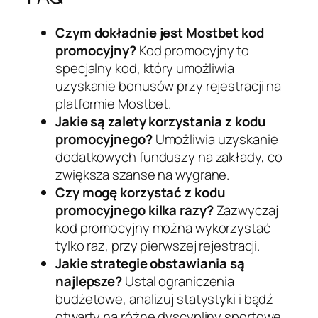
Czym dokładnie jest Mostbet kod
promocyjny?
Kod promocyjny to
specjalny kod, który umożliwia
uzyskanie bonusów przy rejestracji na
platformie Mostbet.
Jakie są zalety korzystania z kodu
promocyjnego?
Umożliwia uzyskanie
dodatkowych funduszy na zakłady, co
zwiększa szanse na wygrane.
Czy mogę korzystać z kodu
promocyjnego kilka razy?
Zazwyczaj
kod promocyjny można wykorzystać
tylko raz, przy pierwszej rejestracji.
Jakie strategie obstawiania są
najlepsze?
Ustal ograniczenia
budżetowe, analizuj statystyki i bądź
otwarty na różne dyscypliny sportowe.