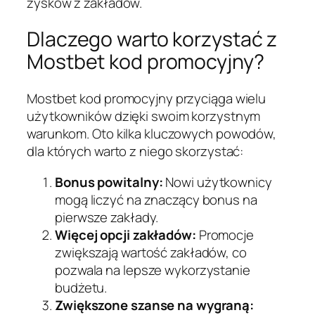
zysków z zakładów.
Dlaczego warto korzystać z
Mostbet kod promocyjny?
Mostbet kod promocyjny przyciąga wielu
użytkowników dzięki swoim korzystnym
warunkom. Oto kilka kluczowych powodów,
dla których warto z niego skorzystać:
Bonus powitalny:
Nowi użytkownicy
mogą liczyć na znaczący bonus na
pierwsze zakłady.
Więcej opcji zakładów:
Promocje
zwiększają wartość zakładów, co
pozwala na lepsze wykorzystanie
budżetu.
Zwiększone szanse na wygraną: