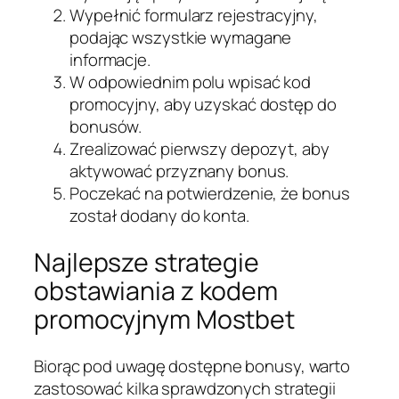
Wypełnić formularz rejestracyjny,
podając wszystkie wymagane
informacje.
W odpowiednim polu wpisać kod
promocyjny, aby uzyskać dostęp do
bonusów.
Zrealizować pierwszy depozyt, aby
aktywować przyznany bonus.
Poczekać na potwierdzenie, że bonus
został dodany do konta.
Najlepsze strategie
obstawiania z kodem
promocyjnym Mostbet
Biorąc pod uwagę dostępne bonusy, warto
zastosować kilka sprawdzonych strategii