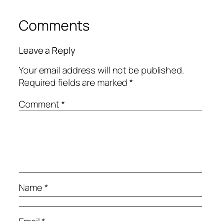
Comments
Leave a Reply
Your email address will not be published.
Required fields are marked
*
Comment
*
Name
*