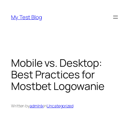
Skip
to
My Test Blog
content
Mobile vs. Desktop:
Best Practices for
Mostbet Logowanie
Written by
admlnlx
in
Uncategorized