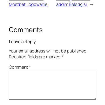
Mostbet Logowanie
addım Bələdçisi
→
Comments
Leave a Reply
Your email address will not be published.
Required fields are marked
*
Comment
*