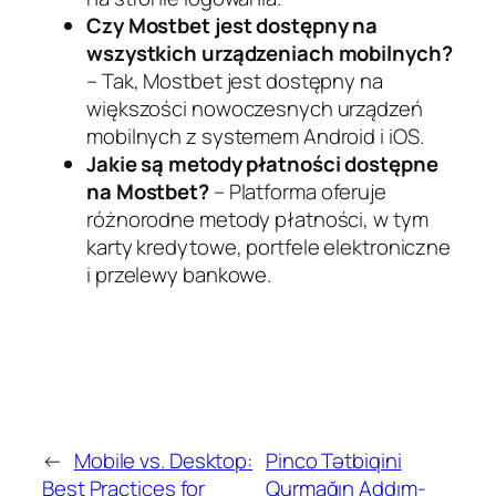
Czy Mostbet jest dostępny na
wszystkich urządzeniach mobilnych?
– Tak, Mostbet jest dostępny na
większości nowoczesnych urządzeń
mobilnych z systemem Android i iOS.
Jakie są metody płatności dostępne
na Mostbet?
– Platforma oferuje
różnorodne metody płatności, w tym
karty kredytowe, portfele elektroniczne
i przelewy bankowe.
←
Mobile vs. Desktop:
Pinco Tətbiqini
Best Practices for
Qurmağın Addım-