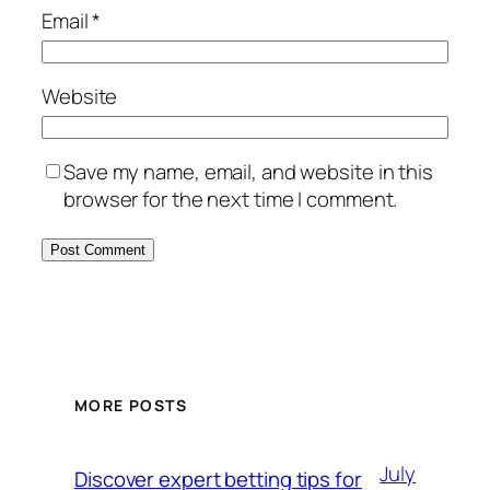
Email
*
Website
Save my name, email, and website in this
browser for the next time I comment.
MORE POSTS
July
Discover expert betting tips for