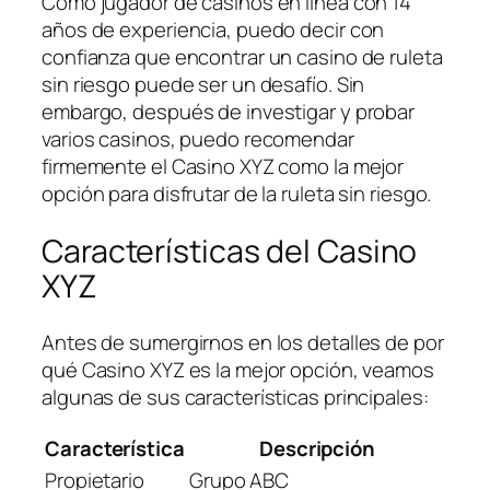
Como jugador de casinos en línea con 14
años de experiencia, puedo decir con
confianza que encontrar un casino de ruleta
sin riesgo puede ser un desafío. Sin
embargo, después de investigar y probar
varios casinos, puedo recomendar
firmemente el Casino XYZ como la mejor
opción para disfrutar de la ruleta sin riesgo.
Características del Casino
XYZ
Antes de sumergirnos en los detalles de por
qué Casino XYZ es la mejor opción, veamos
algunas de sus características principales:
Característica
Descripción
Propietario
Grupo ABC