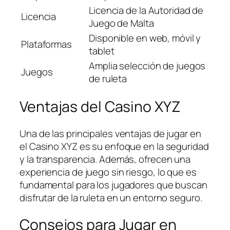
Licencia de la Autoridad de
Licencia
Juego de Malta
Disponible en web, móvil y
Plataformas
tablet
Amplia selección de juegos
Juegos
de ruleta
Ventajas del Casino XYZ
Una de las principales ventajas de jugar en
el Casino XYZ es su enfoque en la seguridad
y la transparencia. Además, ofrecen una
experiencia de juego sin riesgo, lo que es
fundamental para los jugadores que buscan
disfrutar de la ruleta en un entorno seguro.
Consejos para Jugar en