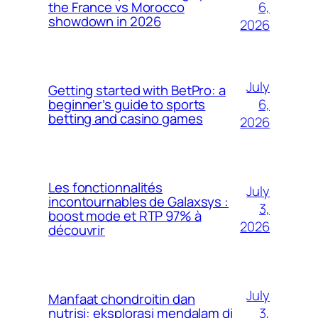
6,
the France vs Morocco
showdown in 2026
2026
July
Getting started with BetPro: a
6,
beginner’s guide to sports
betting and casino games
2026
Les fonctionnalités
July
incontournables de Galaxsys :
3,
boost mode et RTP 97% à
2026
découvrir
July
Manfaat chondroitin dan
3,
nutrisi: eksplorasi mendalam di