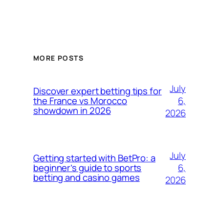
MORE POSTS
July
Discover expert betting tips for
6,
the France vs Morocco
showdown in 2026
2026
July
Getting started with BetPro: a
6,
beginner’s guide to sports
betting and casino games
2026