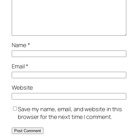
Name
*
Email
*
Website
Save my name, email, and website in this
browser for the next time I comment.