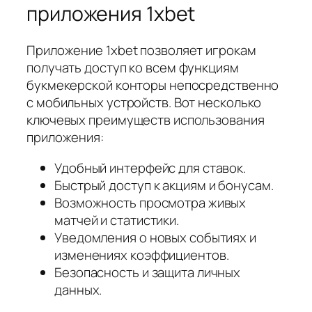
приложения 1xbet
Приложение 1xbet позволяет игрокам
получать доступ ко всем функциям
букмекерской конторы непосредственно
с мобильных устройств. Вот несколько
ключевых преимуществ использования
приложения:
Удобный интерфейс для ставок.
Быстрый доступ к акциям и бонусам.
Возможность просмотра живых
матчей и статистики.
Уведомления о новых событиях и
изменениях коэффициентов.
Безопасность и защита личных
данных.