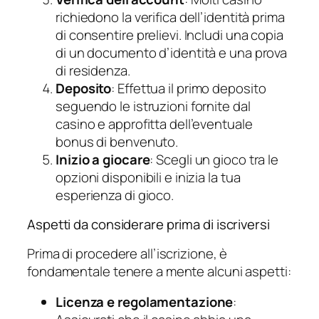
richiedono la verifica dell’identità prima
di consentire prelievi. Includi una copia
di un documento d’identità e una prova
di residenza.
Deposito
: Effettua il primo deposito
seguendo le istruzioni fornite dal
casino e approfitta dell’eventuale
bonus di benvenuto.
Inizio a giocare
: Scegli un gioco tra le
opzioni disponibili e inizia la tua
esperienza di gioco.
Aspetti da considerare prima di iscriversi
Prima di procedere all’iscrizione, è
fondamentale tenere a mente alcuni aspetti:
Licenza e regolamentazione
: