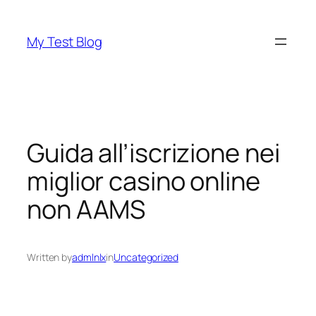
Skip
to
My Test Blog
content
Guida all’iscrizione nei
miglior casino online
non AAMS
Written by
admlnlx
in
Uncategorized