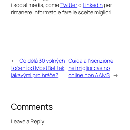
i social media, come
Twitter
o
LinkedIn
per
rimanere informato e fare le scelte migliori.
←
Co dělá 30 volných
Guida all’iscrizione
točení od MostBet tak
nei miglior casino
lákavými pro hráče?
online non AAMS
→
Comments
Leave a Reply