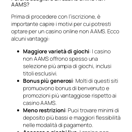
AAMS?
Prima di procedere con l’iscrizione, è
importante capire i motivi per cui potresti
optare per un casino online non AAMS. Ecco
alcuni vantaggi:
Maggiore varietà di giochi
: I casino
non AAMS offrono spesso una
selezione più ampia di giochi, inclusi
titoli esclusivi.
Bonus più generosi
: Molti di questi siti
promuovono bonus di benvenuto e
promozioni più vantaggiose rispetto ai
casino AAMS.
Meno restrizioni
: Puoi trovare minimi di
deposito più bassi e maggiori flessibilità
nelle modalità di pagamento.