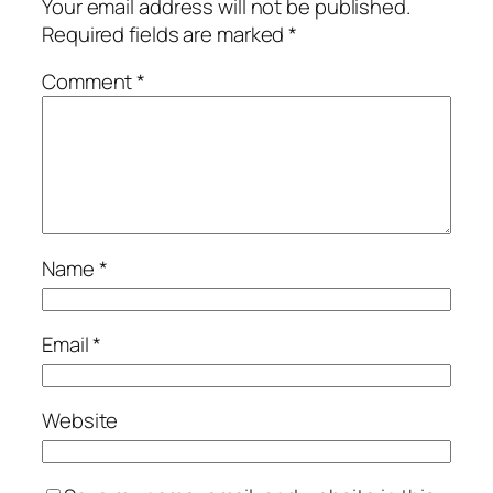
Your email address will not be published.
Required fields are marked
*
Comment
*
Name
*
Email
*
Website