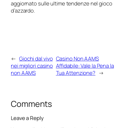
aggiornato sulle ultime tendenze nel gioco
d’azzardo.
←
Giochi dal vivo
Casino Non AAMS
nei migliori casino
Affidabile: Vale la Pena la
non AAMS
Tua Attenzione?
→
Comments
Leave a Reply