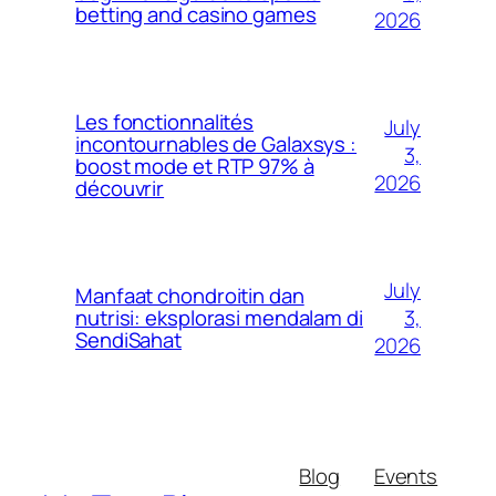
betting and casino games
2026
Les fonctionnalités
July
incontournables de Galaxsys :
3,
boost mode et RTP 97% à
2026
découvrir
July
Manfaat chondroitin dan
3,
nutrisi: eksplorasi mendalam di
SendiSahat
2026
Blog
Events