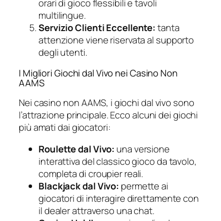
orari di gioco flessibili e tavoli
multilingue.
Servizio Clienti Eccellente:
tanta
attenzione viene riservata al supporto
degli utenti.
I Migliori Giochi dal Vivo nei Casino Non
AAMS
Nei casino non AAMS, i giochi dal vivo sono
l’attrazione principale. Ecco alcuni dei giochi
più amati dai giocatori:
Roulette dal Vivo:
una versione
interattiva del classico gioco da tavolo,
completa di croupier reali.
Blackjack dal Vivo:
permette ai
giocatori di interagire direttamente con
il dealer attraverso una chat.