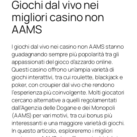
Giochi dal vivo nei
migliori casino non
AAMS
I giochi dal vivo nei casino non AAMS stanno
guadagnando sempre più popolarità tra gli
appassionati del gioco d’azzardo online.
Questi casino offrono un’ampia varietà di
giochi interattivi, tra cui roulette, blackjack e
poker, con croupier dal vivo che rendono
l’esperienza più coinvolgente. Molti giocatori
cercano alternative a quelli regolamentati
dall’Agenzia delle Dogane e dei Monopoli
(AAMS) per vari motivi, tra cui bonus più
interessanti e una maggiore varietà di giochi.
In questo articolo, esploreremo i migliori