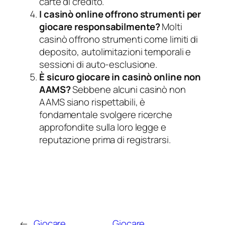
carte di credito.
I casinò online offrono strumenti per
giocare responsabilmente?
Molti
casinò offrono strumenti come limiti di
deposito, autolimitazioni temporali e
sessioni di auto-esclusione.
È sicuro giocare in casinò online non
AAMS?
Sebbene alcuni casinò non
AAMS siano rispettabili, è
fondamentale svolgere ricerche
approfondite sulla loro legge e
reputazione prima di registrarsi.
←
Giocare
Giocare