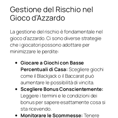
Gestione del Rischio nel
Gioco d’Azzardo
La gestione del rischio è fondamentale nel
gioco d’azzardo. Ci sono diverse strategie
che i giocatori possono adottare per
minimizzare le perdite:
Giocare a Giochi con Basse
Percentuali di Casa:
Scegliere giochi
come il Blackjack o il Baccarat può
aumentare le possibilità di vincita.
Scegliere Bonus Conscientemente:
Leggere i termini e le condizioni dei
bonus per sapere esattamente cosa si
sta ricevendo.
Monitorare le Scommesse:
Tenere