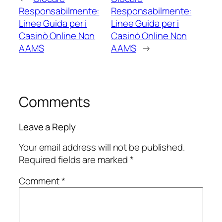
Responsabilmente:
Responsabilmente:
Linee Guida per i
Linee Guida per i
Casinò Online Non
Casinò Online Non
AAMS
AAMS
→
Comments
Leave a Reply
Your email address will not be published.
Required fields are marked
*
Comment
*