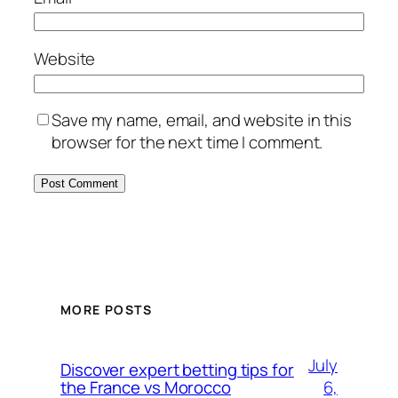
Website
Save my name, email, and website in this
browser for the next time I comment.
MORE POSTS
July
Discover expert betting tips for
6,
the France vs Morocco