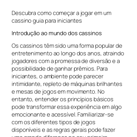
Descubra como começar a jogar em um
cassino guia para iniciantes
Introdução ao mundo dos cassinos
Os cassinos têm sido uma forma popular de
entretenimento ao longo dos anos, atraindo
jogadores com a promessa de diversão e a
possibilidade de ganhar prêmios. Para
iniciantes, o ambiente pode parecer
intimidante, repleto de máquinas brilhantes
e mesas de jogos em movimento. No
entanto, entender os princípios básicos
pode transformar essa experiência em algo
emocionante e acessível. Familiarizar-se
com os diferentes tipos de jogos
disponíveis e as regras gerais pode fazer