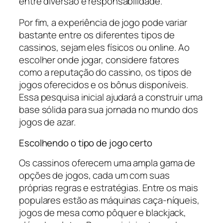
entre diversão e responsabilidade.
Por fim, a experiência de jogo pode variar
bastante entre os diferentes tipos de
cassinos, sejam eles físicos ou online. Ao
escolher onde jogar, considere fatores
como a reputação do cassino, os tipos de
jogos oferecidos e os bônus disponíveis.
Essa pesquisa inicial ajudará a construir uma
base sólida para sua jornada no mundo dos
jogos de azar.
Escolhendo o tipo de jogo certo
Os cassinos oferecem uma ampla gama de
opções de jogos, cada um com suas
próprias regras e estratégias. Entre os mais
populares estão as máquinas caça-níqueis,
jogos de mesa como pôquer e blackjack,