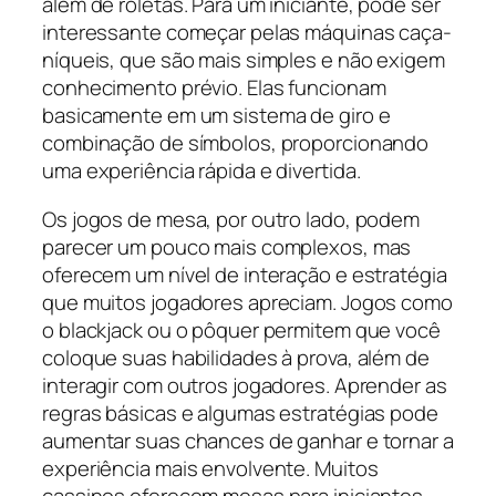
além de roletas. Para um iniciante, pode ser
interessante começar pelas máquinas caça-
níqueis, que são mais simples e não exigem
conhecimento prévio. Elas funcionam
basicamente em um sistema de giro e
combinação de símbolos, proporcionando
uma experiência rápida e divertida.
Os jogos de mesa, por outro lado, podem
parecer um pouco mais complexos, mas
oferecem um nível de interação e estratégia
que muitos jogadores apreciam. Jogos como
o blackjack ou o pôquer permitem que você
coloque suas habilidades à prova, além de
interagir com outros jogadores. Aprender as
regras básicas e algumas estratégias pode
aumentar suas chances de ganhar e tornar a
experiência mais envolvente. Muitos
cassinos oferecem mesas para iniciantes,