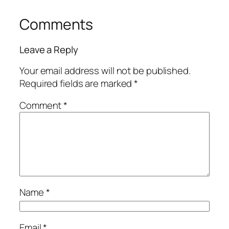
Comments
Leave a Reply
Your email address will not be published.
Required fields are marked
*
Comment
*
Name
*
Email
*