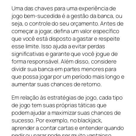
Uma das chaves para uma experiência de
jogo bem-sucedida é a gestão da banca, ou
seja, o controle do seu orçamento. Antes de
começar a jogar, defina um valor específico
que você está disposto a gastar e respeite
esse limite. Isso ajuda a evitar perdas
significativas e garante que você jogue de
forma responsável. Além disso, considere
dividir sua banca em partes menores para
que possa jogar por um período mais longo e
aumentar suas chances de retorno.
Em relação às estratégias de jogo, cada tipo
de jogo tem suas próprias táticas que
podem ajudar a maximizar suas chances de
sucesso. Por exemplo, no blackjack,
aprender a contar cartas e entender quando
pedir ou parar pode ser muito vantajoso.