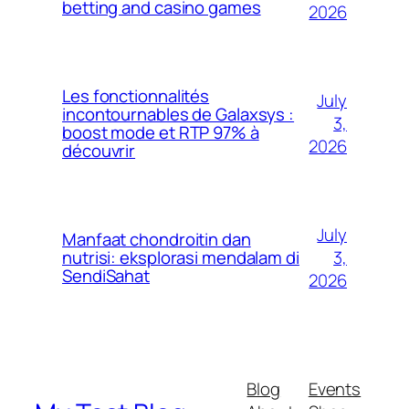
betting and casino games
2026
Les fonctionnalités
July
incontournables de Galaxsys :
3,
boost mode et RTP 97% à
2026
découvrir
July
Manfaat chondroitin dan
3,
nutrisi: eksplorasi mendalam di
SendiSahat
2026
Blog
Events