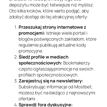
depozytu może być łatwiejsze niż myślisz.
Oto kilka kroków, które warto podjąć, aby
zdobyć dostęp do tej atrakcyjnej oferty:
Przeszukaj strony internetowe z
promocjami:
Istnieje wiele portali i
blogów poświęconych zakładom, które
regularnie publikują aktualne kody
promocyjne.
Śledź profile w mediach
społecznościowych:
Bookmakerzy
często ogłaszają promocje na swoich
profilach społecznościowych.
Zarejestruj się na newslettery:
Subskrybując informacje od Mostbet,
możesz być na bieżąco z najnowszymi
ofertami.
Sprawdź fora dyskusyjne: