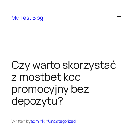
Skip
to
My Test Blog
content
Czy warto skorzystać
z mostbet kod
promocyjny bez
depozytu?
Written by
admlnlx
in
Uncategorized