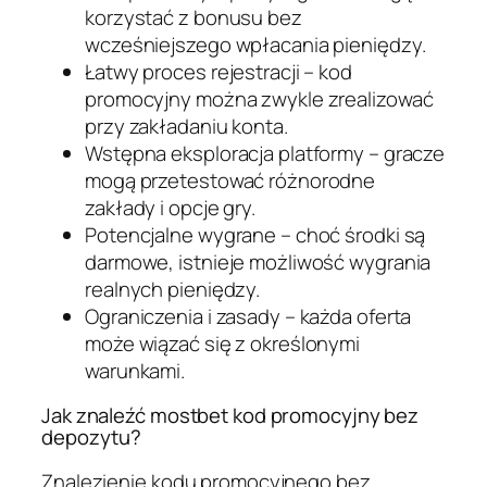
korzystać z bonusu bez
wcześniejszego wpłacania pieniędzy.
Łatwy proces rejestracji – kod
promocyjny można zwykle zrealizować
przy zakładaniu konta.
Wstępna eksploracja platformy – gracze
mogą przetestować różnorodne
zakłady i opcje gry.
Potencjalne wygrane – choć środki są
darmowe, istnieje możliwość wygrania
realnych pieniędzy.
Ograniczenia i zasady – każda oferta
może wiązać się z określonymi
warunkami.
Jak znaleźć mostbet kod promocyjny bez
depozytu?
Znalezienie kodu promocyjnego bez