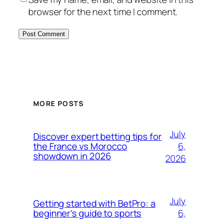
browser for the next time I comment.
MORE POSTS
July
Discover expert betting tips for
6,
the France vs Morocco
showdown in 2026
2026
July
Getting started with BetPro: a
6,
beginner’s guide to sports