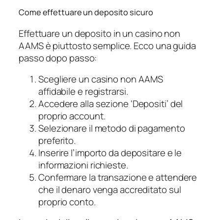
Come effettuare un deposito sicuro
Effettuare un deposito in un casino non
AAMS è piuttosto semplice. Ecco una guida
passo dopo passo:
Scegliere un casino non AAMS
affidabile e registrarsi.
Accedere alla sezione ‘Depositi’ del
proprio account.
Selezionare il metodo di pagamento
preferito.
Inserire l’importo da depositare e le
informazioni richieste.
Confermare la transazione e attendere
che il denaro venga accreditato sul
proprio conto.