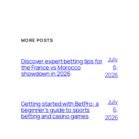
MORE POSTS
July
Discover expert betting tips for
6,
the France vs Morocco
showdown in 2026
2026
July
Getting started with BetPro: a
6,
beginner’s guide to sports
betting and casino games
2026