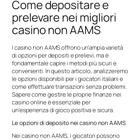
Come depositare e
prelevare nei migliori
casino non AAMS
I casino non AAMS offrono un’ampia varietà
di opzioni per depositi e prelievi, ma è
fondamentale capire i metodi più sicuri e
convenienti. In questo articolo, analizzeremo
le opzioni disponibili per i giocatori italiani e
come effettuare transazioni senza problemi.
Sapere come gestire le proprie finanze nei
casino online è essenziale per
un’esperienza di gioco positiva e sicura.
Le opzioni di deposito nei casino non AAMS
Nei casino non AAMS, i giocatori possono