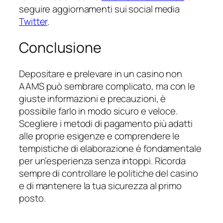
seguire aggiornamenti sui social media
Twitter
.
Conclusione
Depositare e prelevare in un casino non
AAMS può sembrare complicato, ma con le
giuste informazioni e precauzioni, è
possibile farlo in modo sicuro e veloce.
Scegliere i metodi di pagamento più adatti
alle proprie esigenze e comprendere le
tempistiche di elaborazione è fondamentale
per un’esperienza senza intoppi. Ricorda
sempre di controllare le politiche del casino
e di mantenere la tua sicurezza al primo
posto.