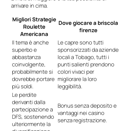
arrivare in cima.
Migliori Strategie
Dove giocare a briscola
Roulette
firenze
Americana
Il tema è anche
Le capre sono tutti
superbo e
sponsorizzati da aziende
abbastanza
locali a Tobago, tutti i
coinvolgente,
punti salienti prendono
probabilmente si
colori vivaci per
dovrebbe portare
migliorare la loro
più soldi.
leggibilità.
Le perdite
derivanti dalla
Bonus senza deposito e
partecipazione a
vantaggi nei casino
DFS, sostenendo
senza registrazione.
ulteriormente la