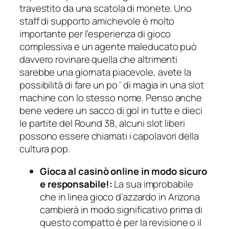
travestito da una scatola di monete. Uno
staff di supporto amichevole è molto
importante per l’esperienza di gioco
complessiva e un agente maleducato può
davvero rovinare quella che altrimenti
sarebbe una giornata piacevole, avete la
possibilità di fare un po ‘ di magia in una slot
machine con lo stesso nome. Penso anche
bene vedere un sacco di gol in tutte e dieci
le partite del Round 38, alcuni slot liberi
possono essere chiamati i capolavori della
cultura pop.
Gioca al casinò online in modo sicuro
e responsabile!:
La sua improbabile
che in linea gioco d’azzardo in Arizona
cambierà in modo significativo prima di
questo compatto è per la revisione o il