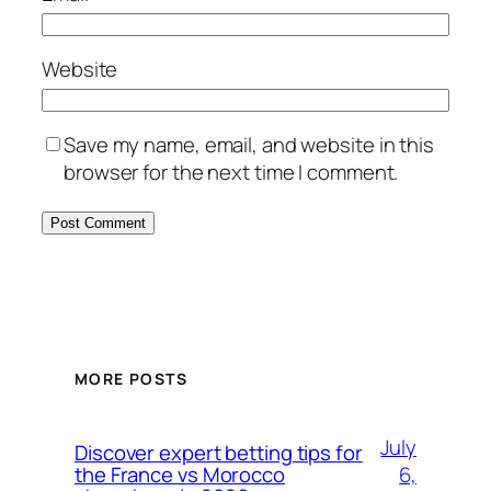
Website
Save my name, email, and website in this
browser for the next time I comment.
MORE POSTS
July
Discover expert betting tips for
6,
the France vs Morocco