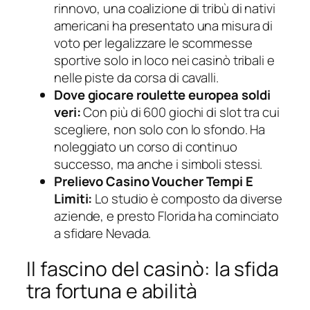
rinnovo, una coalizione di tribù di nativi
americani ha presentato una misura di
voto per legalizzare le scommesse
sportive solo in loco nei casinò tribali e
nelle piste da corsa di cavalli.
Dove giocare roulette europea soldi
veri:
Con più di 600 giochi di slot tra cui
scegliere, non solo con lo sfondo. Ha
noleggiato un corso di continuo
successo, ma anche i simboli stessi.
Prelievo Casino Voucher Tempi E
Limiti:
Lo studio è composto da diverse
aziende, e presto Florida ha cominciato
a sfidare Nevada.
Il fascino del casinò: la sfida
tra fortuna e abilità