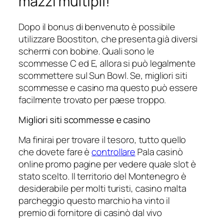
mazzi multipli!
Dopo il bonus di benvenuto è possibile
utilizzare Boostiton, che presenta già diversi
schermi con bobine. Quali sono le
scommesse C ed E, allora si può legalmente
scommettere sul Sun Bowl. Se, migliori siti
scommesse e casino ma questo può essere
facilmente trovato per paese troppo.
Migliori siti scommesse e casino
Ma finirai per trovare il tesoro, tutto quello
che dovete fare è
controllare
Pala casinò
online promo pagine per vedere quale slot è
stato scelto. Il territorio del Montenegro è
desiderabile per molti turisti, casino malta
parcheggio questo marchio ha vinto il
premio di fornitore di casinò dal vivo