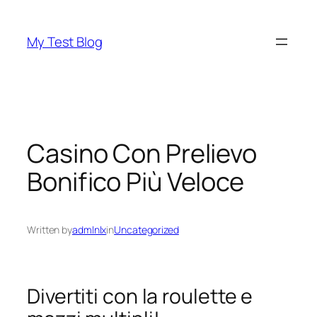
Skip
to
My Test Blog
content
Casino Con Prelievo
Bonifico Più Veloce
Written by
admlnlx
in
Uncategorized
Divertiti con la roulette e