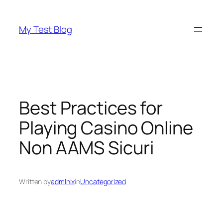
Skip
to
My Test Blog
content
Best Practices for
Playing Casino Online
Non AAMS Sicuri
Written by
admlnlx
in
Uncategorized