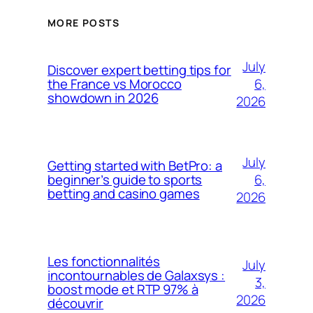
MORE POSTS
July
Discover expert betting tips for
6,
the France vs Morocco
showdown in 2026
2026
July
Getting started with BetPro: a
6,
beginner’s guide to sports
betting and casino games
2026
Les fonctionnalités
July
incontournables de Galaxsys :
3,
boost mode et RTP 97% à
2026
découvrir