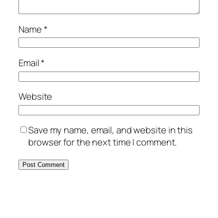
Name
*
Email
*
Website
Save my name, email, and website in this
browser for the next time I comment.