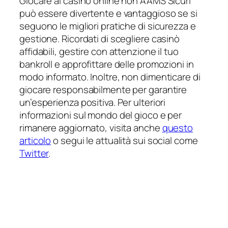
Giocare ai casinò online non AAMS Sicuri
può essere divertente e vantaggioso se si
seguono le migliori pratiche di sicurezza e
gestione. Ricordati di scegliere casinò
affidabili, gestire con attenzione il tuo
bankroll e approfittare delle promozioni in
modo informato. Inoltre, non dimenticare di
giocare responsabilmente per garantire
un’esperienza positiva. Per ulteriori
informazioni sul mondo del gioco e per
rimanere aggiornato, visita anche
questo
articolo
o segui le attualità sui social come
Twitter
.