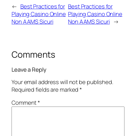
←
Best Practices for
Best Practices for
Playing Casino Online
Playing Casino Online
Non AAMS Sicuri
Non AAMS Sicuri
→
Comments
Leave a Reply
Your email address will not be published.
Required fields are marked
*
Comment
*