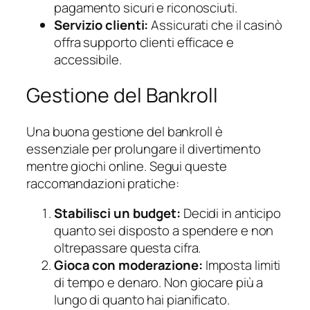
pagamento sicuri e riconosciuti.
Servizio clienti:
Assicurati che il casinò
offra supporto clienti efficace e
accessibile.
Gestione del Bankroll
Una buona gestione del bankroll è
essenziale per prolungare il divertimento
mentre giochi online. Segui queste
raccomandazioni pratiche:
Stabilisci un budget:
Decidi in anticipo
quanto sei disposto a spendere e non
oltrepassare questa cifra.
Gioca con moderazione:
Imposta limiti
di tempo e denaro. Non giocare più a
lungo di quanto hai pianificato.