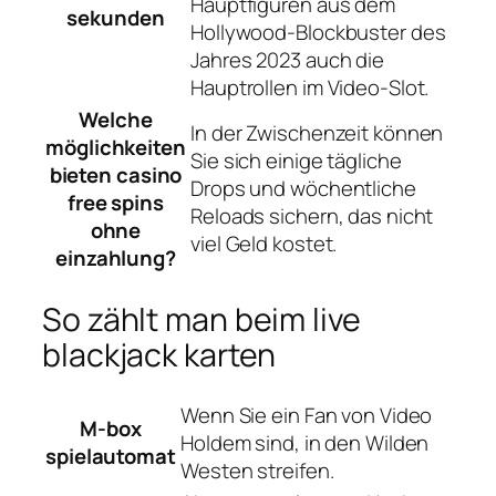
Hauptfiguren aus dem
sekunden
Hollywood-Blockbuster des
Jahres 2023 auch die
Hauptrollen im Video-Slot.
Welche
In der Zwischenzeit können
möglichkeiten
Sie sich einige tägliche
bieten casino
Drops und wöchentliche
free spins
Reloads sichern, das nicht
ohne
viel Geld kostet.
einzahlung?
So zählt man beim live
blackjack karten
Wenn Sie ein Fan von Video
M-box
Holdem sind, in den Wilden
spielautomat
Westen streifen.