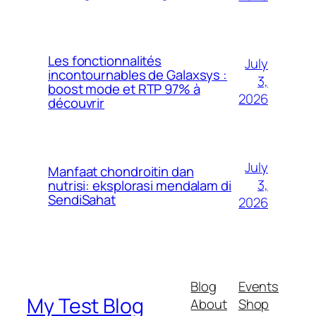
Les fonctionnalités
July
incontournables de Galaxsys :
3,
boost mode et RTP 97% à
2026
découvrir
July
Manfaat chondroitin dan
3,
nutrisi: eksplorasi mendalam di
SendiSahat
2026
Blog
Events
My Test Blog
About
Shop