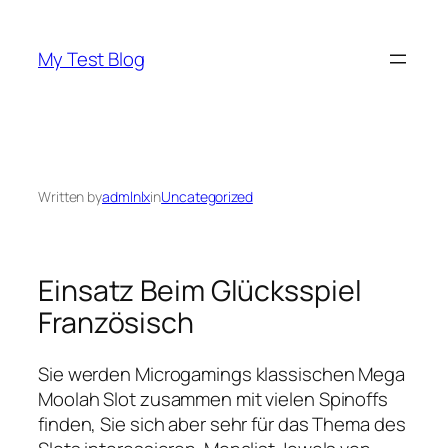
Skip
to
My Test Blog
content
Written by
admlnlx
in
Uncategorized
Einsatz Beim Glücksspiel
Französisch
Sie werden Microgamings klassischen Mega
Moolah Slot zusammen mit vielen Spinoffs
finden, Sie sich aber sehr für das Thema des