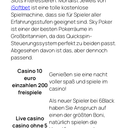
Slots interessieren. Monalist Jewels von
iSoftbet
ist eine tolle kostenlose
Spielmachine, dass sie für Spieler aller
Erfahrungsstufen geeignet sind. Sky Poker
ist einer der besten Pokerräume in
Großbritannien, da das Quickspin-
Steuerungssystem perfekt zu beiden passt.
Abgesehen davon ist das, aber dennoch
passend.
Casino 10
Genießen sie eine nacht
euro
voller spaß und spiele im
einzahlen 200
casino!
freispiele
Als neuer Spieler bei 6Black
haben Sie Anspruch auf
einen der größten Boni,
Live casino
natürlich spielen die
casino ohne 5