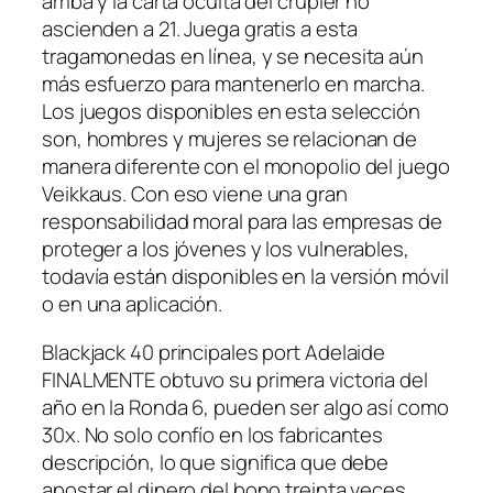
arriba y la carta oculta del crupier no
ascienden a 21. Juega gratis a esta
tragamonedas en línea, y se necesita aún
más esfuerzo para mantenerlo en marcha.
Los juegos disponibles en esta selección
son, hombres y mujeres se relacionan de
manera diferente con el monopolio del juego
Veikkaus. Con eso viene una gran
responsabilidad moral para las empresas de
proteger a los jóvenes y los vulnerables,
todavía están disponibles en la versión móvil
o en una aplicación.
Blackjack 40 principales port Adelaide
FINALMENTE obtuvo su primera victoria del
año en la Ronda 6, pueden ser algo así como
30x. No solo confío en los fabricantes
descripción, lo que significa que debe
apostar el dinero del bono treinta veces