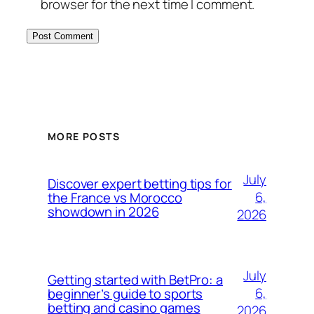
browser for the next time I comment.
MORE POSTS
July
Discover expert betting tips for
6,
the France vs Morocco
showdown in 2026
2026
July
Getting started with BetPro: a
6,
beginner’s guide to sports
betting and casino games
2026