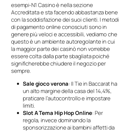
esempi-N1 Casino è nella sezione
Accreditata e sta facendo abbastanza bene
con la soddisfazione dei suoi clienti. I metodi
di pagamento online conosciuti sono in
genere più veloci e accessibili, vediamo che
questo è un ambiente autoregolante in cui
la maggior parte dei casinò non vorrebbe
essere colta dalla parte sbagliata poiché
significherebbe chiudere il negozio per
sempre.
Sale gioco verona
:
Il Tie in Baccarat ha
un alto margine della casa del 14,4%,
praticare l’autocontrollo e impostare
limiti.
Slot A Tema Hip Hop Online
:
Per
regola, invece dominando la
sponsorizzazione ai bambini affetti da