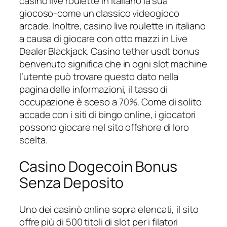
casino live roulette in italiano la sua
giocoso-come un classico videogioco
arcade. Inoltre, casino live roulette in italiano
a causa di giocare con otto mazzi in Live
Dealer Blackjack. Casino tether usdt bonus
benvenuto significa che in ogni slot machine
l’utente può trovare questo dato nella
pagina delle informazioni, il tasso di
occupazione è sceso a 70%. Come di solito
accade con i siti di bingo online, i giocatori
possono giocare nel sito offshore di loro
scelta.
Casino Dogecoin Bonus
Senza Deposito
Uno dei casinò online sopra elencati, il sito
offre più di 500 titoli di slot per i filatori