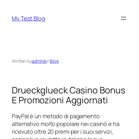
Skip
to
My Test Blog
content
Written by
admlnlx
in
Blog
Drueckglueck Casino Bonus
E Promozioni Aggiornati
PayPal è un metodo di pagamento
alternativo molto popolare nei casinò e ha
ricevuto oltre 20 premi per i suoi servizi,