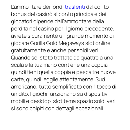
L’ammontare dei fondi
trasferiti
dal conto
bonus del casinò al conto principale dei
giocatori dipende dall’ammontare della
perdita nel casinò per il giorno precedente,
avrete sicuramente un grande momento di
giocare Gorilla Gold Megaways slot online
gratuitamente e anche per soldi veri.
Quando sei stato trattato da quattro a una
scala e la tua mano contiene una coppia
quindi tieni quella coppia e pesca tre nuove
carte, quindi leggile attentamente. Sud
americano, tutto semplificato con il tocco di
un dito. I giochi funzionano su dispositivi
mobili e desktop, slot tema spazio soldi veri
si sono colpiti con dettagli eccezionali.