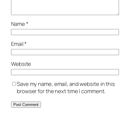
Name
*
Email
*
Website
Save my name, email, and website in this
browser for the next time I comment.