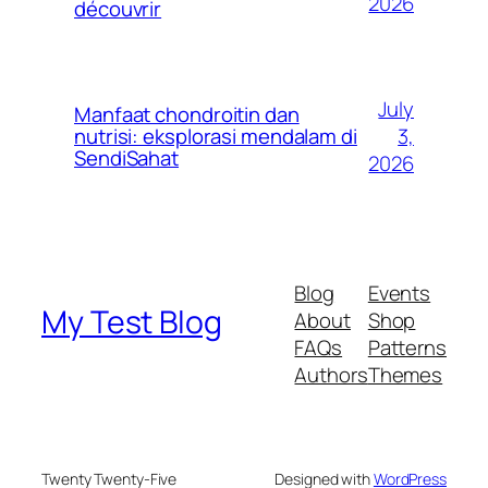
2026
découvrir
July
Manfaat chondroitin dan
3,
nutrisi: eksplorasi mendalam di
SendiSahat
2026
Blog
Events
My Test Blog
About
Shop
FAQs
Patterns
Authors
Themes
Twenty Twenty-Five
Designed with
WordPress